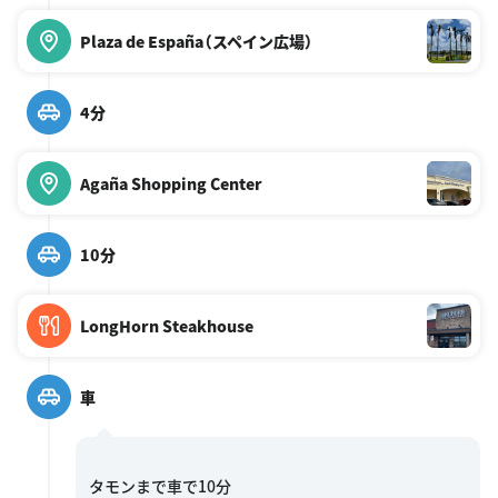
Plaza de España（スペイン広場）
4分
Agaña Shopping Center
10分
LongHorn Steakhouse
車