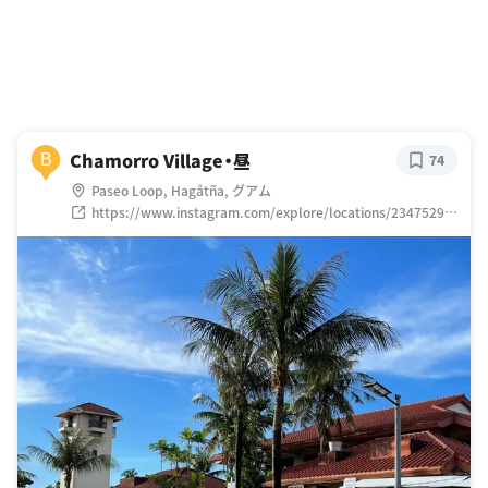
Chamorro Village・昼
B
74
Paseo Loop, Hagåtña, グアム
https://www.instagram.com/explore/locations/23475294
4