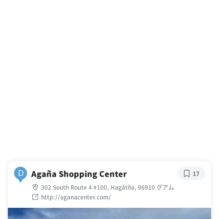
Agaña Shopping Center
D
17
302 South Route 4 #100, Hagåtña, 96910 グアム
http://aganacenter.com/