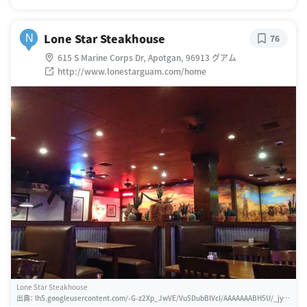
Lone Star Steakhouse
N
76
615 S Marine Corps Dr, Apotgan, 96913 グアム
http://www.lonestarguam.com/home
Lone Star Steakhouse
出典：
lh5.googleusercontent.com/-G-z2Xp_JwVE/Vu5DubBIVcI/AAAAAAABH5U/_jyU