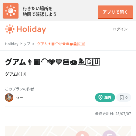
行きたい場所を
アプリで開く
地図で確認しよう
ログイン
Holiday トップ
グアム👨🏾‍🦲🩵💙🍔🍩🏝️🇬🇺
グアム👨🏾‍🦲🩵💙🍔🍩🏝️🇬🇺
グアム🇬🇺
このプランの作者
うー
海外
0
最終更新日: 25/07/07