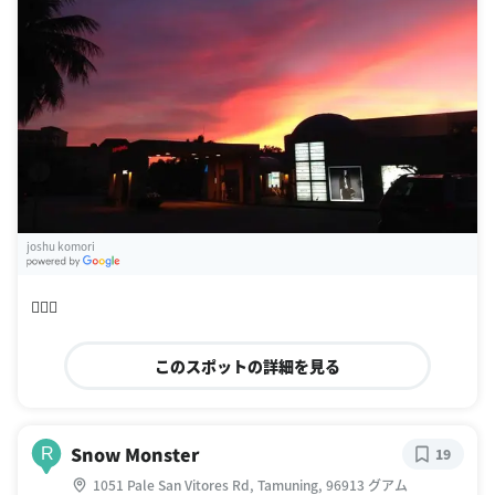
joshu komori
G
oogle Places
👍🏽🍕
このスポットの詳細を見る
Snow Monster
R
19
1051 Pale San Vitores Rd, Tamuning, 96913 グアム