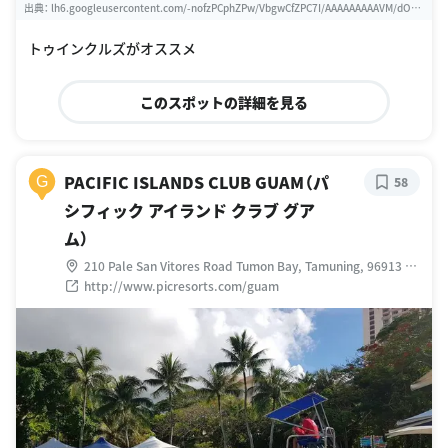
出典：
lh6.googleusercontent.com/-nofzPCphZPw/VbgwCfZPC7I/AAAAAAAAAVM/dOdY
dEbzGlgZNhj4jnKJ_9vYCjKvBbXLA/w460-h310-k
トゥインクルズがオススメ
このスポットの詳細を見る
PACIFIC ISLANDS CLUB GUAM（パ
G
58
シフィック アイランド クラブ グア
ム）
210 Pale San Vitores Road Tumon Bay, Tamuning, 96913 グ
アム
http://www.picresorts.com/guam