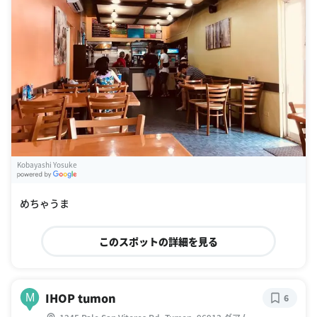
Kobayashi Yosuke
G
oogle Places
めちゃうま
このスポットの詳細を見る
IHOP tumon
M
6