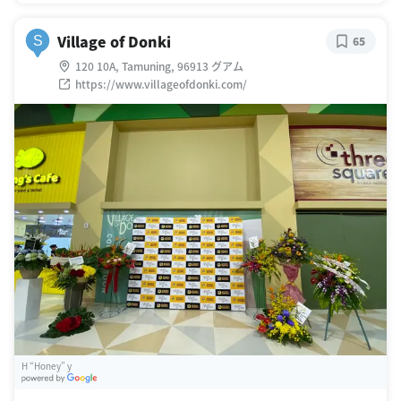
Village of Donki
S
65
120 10A, Tamuning, 96913 グアム
https://www.villageofdonki.com/
H “Honey” y
G
oogle Places