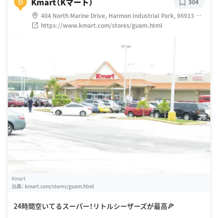
Kmart（Kマート）
B
304
404 North Marine Drive, Harmon Industrial Park, 96913 グ
アム
https://www.kmart.com/stores/guam.html
Kmart
出典：
kmart.com/stores/guam.html
24時間空いてるスーパー！リトルシーザーズが最高🍕