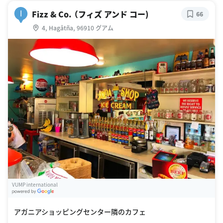
Fizz & Co. （フィズ アンド コー)
I
66
4, Hagåtña, 96910 グアム
VUMP international
G
oogle Places
アガニアショッピングセンター隣のカフェ