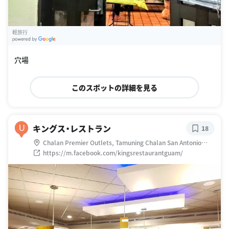
輕旅行
G
oogle Places
穴場
このスポットの詳細を見る
キングス・レストラン
U
18
Chalan Premier Outlets, Tamuning Chalan San Antonio
Tamuning GU 96913, Chalan San Antonio, Apotgan, 96913
https://m.facebook.com/kingsrestaurantguam/
グアム