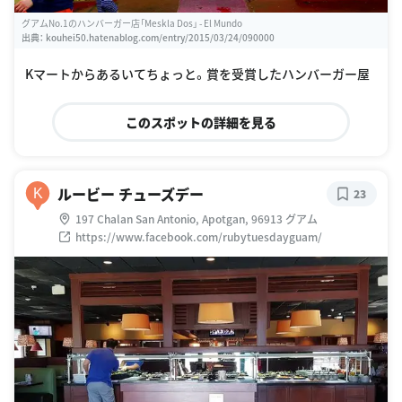
グアムNo.1のハンバーガー店「Meskla Dos」 - El Mundo
出典：
kouhei50.hatenablog.com/entry/2015/03/24/090000
Kマートからあるいてちょっと。賞を受賞したハンバーガー屋
このスポットの詳細を見る
ルービー チューズデー
K
23
197 Chalan San Antonio, Apotgan, 96913 グアム
https://www.facebook.com/rubytuesdayguam/