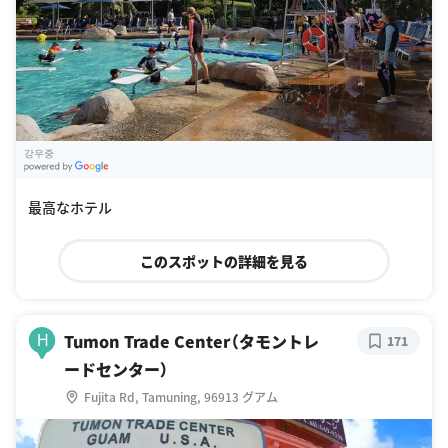
강우중
G
oogle Places
最高なホテル
このスポットの詳細を見る
Tumon Trade Center（タモントレ
H
171
ードセンター）
Fujita Rd, Tamuning, 96913 グアム