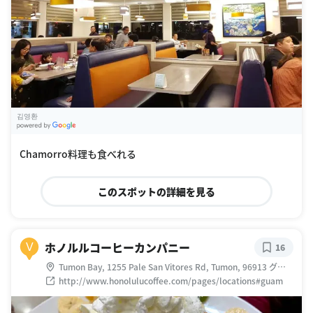
김영환
G
oogle Places
Chamorro料理も食べれる
このスポットの詳細を見る
ホノルルコーヒーカンパニー
V
16
Tumon Bay, 1255 Pale San Vitores Rd, Tumon, 96913 グア
ム
http://www.honolulucoffee.com/pages/locations#guam