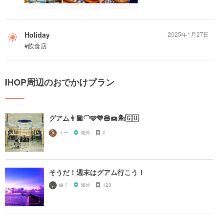
Holiday
2025年1月27日
#飲食店
IHOP周辺のおでかけプラン
グアム👨🏾‍🦲🩵💙🍔🍩🏝️🇬🇺
うー
海外
0
そうだ！週末はグアム行こう！
旅子
海外
120