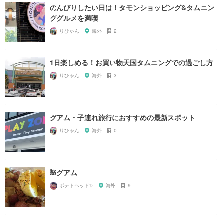
のんびりしたい日は！タモンショッピング&タムニン
ググルメを満喫
りひゃん
海外
2
1日楽しめる！お買い物天国タムニングでの過ごし方
りひゃん
海外
3
グアム・子連れ旅行におすすめの最新スポット
りひゃん
海外
0
🌺グアム
ポテトヘッド✨
海外
9