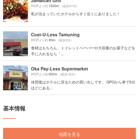
Jamaican Grill
1820m
IHOPより約
（徒歩31分）
私が泊まっていたホテルからすぐ近くにありました！
Cost-U-Less Tamuning
90m
IHOPより約
（徒歩2分）
食材はもちろん、トイレットペーパーや大容量のお菓子などを
手に入れるなら「...
Oka Pay-Less Supermarket
950m
IHOPより約
（徒歩16分）
休憩後はホテルに戻るための買い出しです。 GPOから車で5分
ほどにある...
基本情報
地図を見る