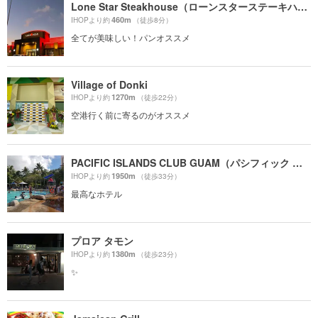
Lone Star Steakhouse（ローンスターステーキハウス）
460m
IHOPより約
（徒歩8分）
全てが美味しい！パンオススメ
Village of Donki
1270m
IHOPより約
（徒歩22分）
空港行く前に寄るのがオススメ
PACIFIC ISLANDS CLUB GUAM（パシフィック アイランド クラブ グアム）
1950m
IHOPより約
（徒歩33分）
最高なホテル
プロア タモン
1380m
IHOPより約
（徒歩23分）
✨