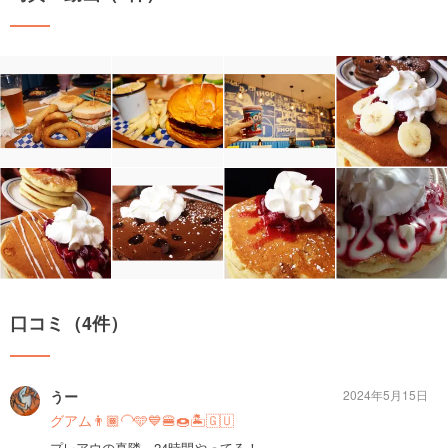
口コミ（4件）
うー
2024年5月15日
グアム👨🏾‍🦲🩵💙🍔🍩🏝️🇬🇺
プレアウの真隣。24時間やってる！