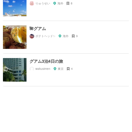
りゅうせい
海外
8
🌺グアム
ポテトヘッド✨
海外
9
グアム3泊4日の旅
wakusimen
東京
4