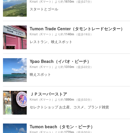
1610m
Kmart（Kマート）より約
（徒歩27分）
スタートとゴール
Tumon Trade Center（タモントレードセンター）
1140m
Kmart（Kマート）より約
（徒歩19分）
レストラン、映えスポット
Ypao Beach（イパオ・ビーチ）
1310m
Kmart（Kマート）より約
（徒歩22分）
映えスポット
ＪＰスーパーストア
1890m
Kmart（Kマート）より約
（徒歩32分）
セレクトショップ お土産、コスメ、ブランド雑貨
Tumon beach（タモン・ビーチ）
1770m
Kmart（Kマート）より約
（徒歩30分）