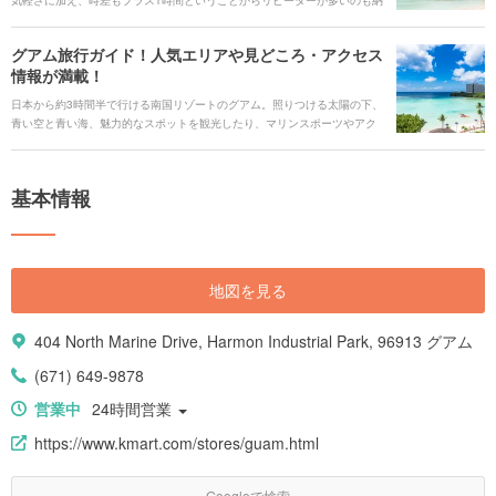
気軽さに加え、時差もプラス1時間ということからリピーターが多いのも納
得です。 ビーチやウォーターパークをはじめ、常夏を満喫できるのはもち
ろん、ロマンティックな「映える」フォトジェニックスポット、意外に知
グアム旅行ガイド！人気エリアや見どころ・アクセス
られていない穴場スポットまでグアムの魅力的スポット35選をご紹介しま
情報が満載！
す。
日本から約3時間半で行ける南国リゾートのグアム。照りつける太陽の下、
青い空と青い海、魅力的なスポットを観光したり、マリンスポーツやアク
ティビティで満喫できます。 美しいサンセットや離島の雰囲気は、日頃の
喧騒を忘れられるリフレッシュにもってこい。買い物好きならショッピン
グモールで自分へのお土産探し、ボリューム満点のアメリカングルメに舌
基本情報
鼓もいいですね。初めての人も、リピーターも楽しめる盛りだくさんの魅
力が詰まったグアムをご紹介します！
地図を見る
404 North Marine Drive, Harmon Industrial Park, 96913 グアム
(671) 649-9878
営業中
24時間営業
https://www.kmart.com/stores/guam.html
Googleで検索