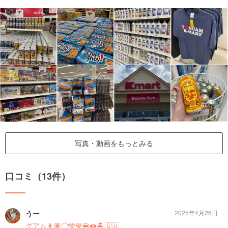
写真・動画をもっとみる
口コミ（13件）
うー
2025年4月26日
グアム👨🏾‍🦲🩵💙🍔🍩🏝️🇬🇺