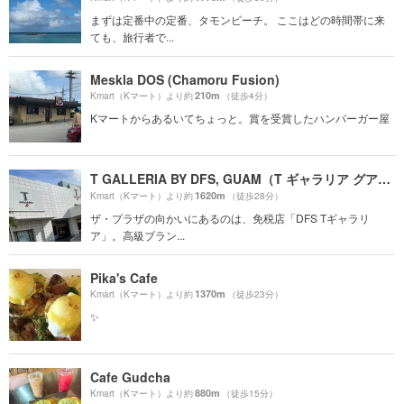
まずは定番中の定番、タモンビーチ。 ここはどの時間帯に来
ても、旅行者で...
Meskla DOS (Chamoru Fusion)
210m
Kmart（Kマート）より約
（徒歩4分）
Kマートからあるいてちょっと。賞を受賞したハンバーガー屋
T GALLERIA BY DFS, GUAM（T ギャラリア グアム by DFS）
1620m
Kmart（Kマート）より約
（徒歩28分）
ザ・プラザの向かいにあるのは、免税店「DFS Tギャラリ
ア」。高級ブラン...
Pika's Cafe
1370m
Kmart（Kマート）より約
（徒歩23分）
✨
Cafe Gudcha
880m
Kmart（Kマート）より約
（徒歩15分）