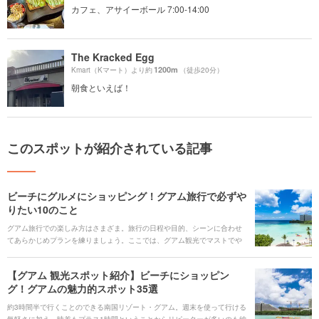
カフェ、アサイーボール 7:00-14:00
The Kracked Egg
1200m
Kmart（Kマート）より約
（徒歩20分）
朝食といえば！
このスポットが紹介されている記事
ビーチにグルメにショッピング！グアム旅行で必ずや
りたい10のこと
グアム旅行での楽しみ方はさまざま。旅行の日程や目的、シーンに合わせ
てあらかじめプランを練りましょう。ここでは、グアム観光でマストでや
るべきことをご紹介します！
【グアム 観光スポット紹介】ビーチにショッピン
グ！グアムの魅力的スポット35選
約3時間半で行くことのできる南国リゾート・グアム。週末を使って行ける