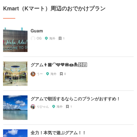
Kmart（Kマート）周辺のおでかけプラン
Guam
OG
海外
1
グアム👨🏾‍🦲🩵💙🍔🍩🏝️🇬🇺
うー
海外
0
グアムで朝活するならこのプランがおすすめ！
りひゃん
海外
1
全力！本気で遊ぶグアム！！