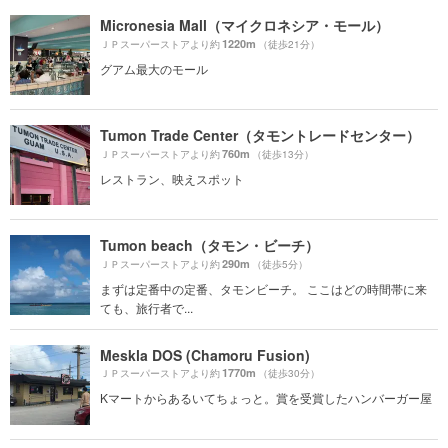
Micronesia Mall（マイクロネシア・モール）
1220m
ＪＰスーパーストアより約
（徒歩21分）
グアム最大のモール
Tumon Trade Center（タモントレードセンター）
760m
ＪＰスーパーストアより約
（徒歩13分）
レストラン、映えスポット
Tumon beach（タモン・ビーチ）
290m
ＪＰスーパーストアより約
（徒歩5分）
まずは定番中の定番、タモンビーチ。 ここはどの時間帯に来
ても、旅行者で...
Meskla DOS (Chamoru Fusion)
1770m
ＪＰスーパーストアより約
（徒歩30分）
Kマートからあるいてちょっと。賞を受賞したハンバーガー屋