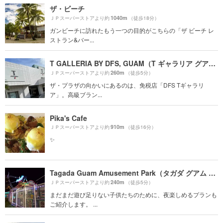
ザ・ビーチ
1040m
ＪＰスーパーストアより約
（徒歩18分）
ガンビーチに訪れたもう一つの目的がこちらの「ザ ビーチ レ
ストラン&バー...
T GALLERIA BY DFS, GUAM（T ギャラリア グアム by DFS）
260m
ＪＰスーパーストアより約
（徒歩5分）
ザ・プラザの向かいにあるのは、免税店「DFS Tギャラリ
ア」。高級ブラン...
Pika's Cafe
910m
ＪＰスーパーストアより約
（徒歩16分）
✨
Tagada Guam Amusement Park（タガダ グアム アミューズメント パーク）
240m
ＪＰスーパーストアより約
（徒歩5分）
まだまだ遊び足りない子供たちのために、夜楽しめるプランも
ご紹介します。 ...