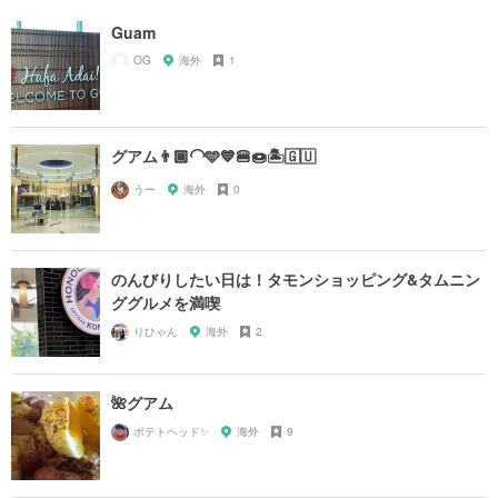
Guam
OG
海外
1
グアム👨🏾‍🦲🩵💙🍔🍩🏝️🇬🇺
うー
海外
0
のんびりしたい日は！タモンショッピング&タムニン
ググルメを満喫
りひゃん
海外
2
🌺グアム
ポテトヘッド✨
海外
9