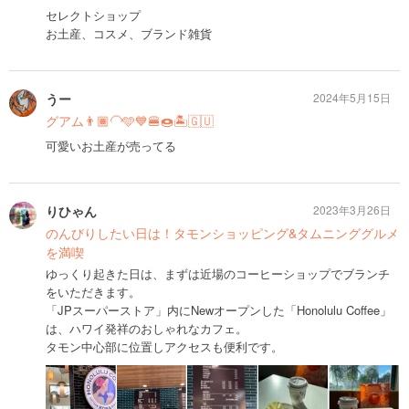
セレクトショップ
お土産、コスメ、ブランド雑貨
うー
2024年5月15日
グアム👨🏾‍🦲🩵💙🍔🍩🏝️🇬🇺
可愛いお土産が売ってる
りひゃん
2023年3月26日
のんびりしたい日は！タモンショッピング&タムニンググルメ
を満喫
ゆっくり起きた日は、まずは近場のコーヒーショップでブランチ
をいただきます。
「JPスーパーストア」内にNewオープンした「Honolulu Coffee」
は、ハワイ発祥のおしゃれなカフェ。
タモン中心部に位置しアクセスも便利です。