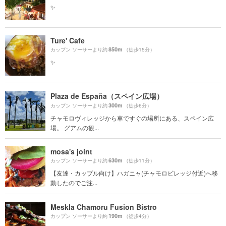
✨
Ture' Cafe
850m
カップン ソーサーより約
（徒歩15分）
✨
Plaza de España（スペイン広場）
300m
カップン ソーサーより約
（徒歩6分）
チャモロヴィレッジから車ですぐの場所にある、スペイン広
場。 グアムの観...
mosa's joint
630m
カップン ソーサーより約
（徒歩11分）
【友達・カップル向け】ハガニャ(チャモロビレッジ付近)へ移
動したのでご注...
Meskla Chamoru Fusion Bistro
190m
カップン ソーサーより約
（徒歩4分）