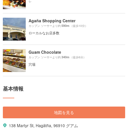
✨
Agaña Shopping Center
590m
カップン ソーサーより約
（徒歩10分）
ローカルなお店多数
Guam Chocolate
340m
カップン ソーサーより約
（徒歩6分）
穴場
基本情報
地図を見る
138 Martyr St, Hagåtña, 96910 グアム