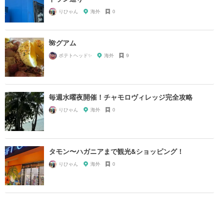
りひゃん
海外
0
🌺グアム
ポテトヘッド✨
海外
9
毎週水曜夜開催！チャモロヴィレッジ完全攻略
りひゃん
海外
0
タモン〜ハガニアまで観光&ショッピング！
りひゃん
海外
0