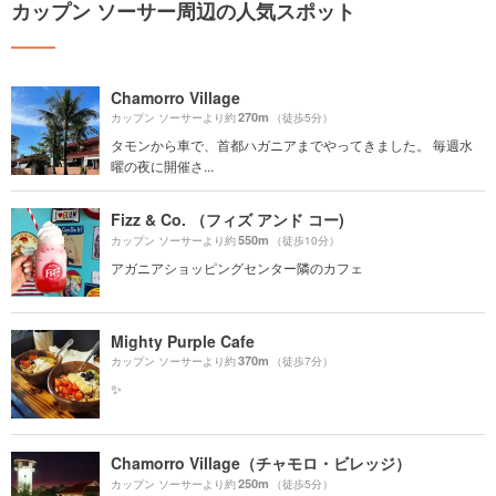
カップン ソーサー周辺の人気スポット
Chamorro Village
270m
カップン ソーサーより約
（徒歩5分）
タモンから車で、首都ハガニアまでやってきました。 毎週水
曜の夜に開催さ...
Fizz & Co. （フィズ アンド コー)
550m
カップン ソーサーより約
（徒歩10分）
アガニアショッピングセンター隣のカフェ
Mighty Purple Cafe
370m
カップン ソーサーより約
（徒歩7分）
✨
Chamorro Village（チャモロ・ビレッジ）
250m
カップン ソーサーより約
（徒歩5分）