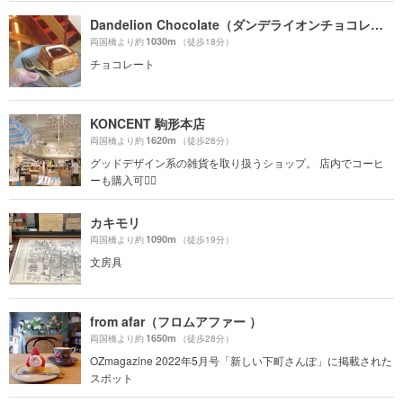
Dandelion Chocolate（ダンデライオンチョコレート）
1030m
両国橋より約
（徒歩18分）
チョコレート
KONCENT 駒形本店
1620m
両国橋より約
（徒歩28分）
グッドデザイン系の雑貨を取り扱うショップ。 店内でコーヒ
ーも購入可🙆‍♀️
カキモリ
1090m
両国橋より約
（徒歩19分）
文房具
from afar（フロムアファー ）
1650m
両国橋より約
（徒歩28分）
OZmagazine 2022年5月号「新しい下町さんぽ」に掲載された
スポット