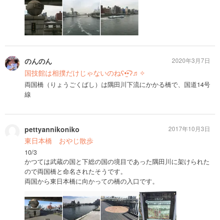
のんのん
2020年3月7日
国技館は相撲だけじゃないのねʕ•̫͡•ʔ♬✧
両国橋（りょうごくばし）は隅田川下流にかかる橋で、国道14号
線
pettyannikoniko
2017年10月3日
東日本橋 おやじ散歩
10/3
かつては武蔵の国と下総の国の境目であった隅田川に架けられた
ので両国橋と命名されたそうです。
両国から東日本橋に向かっての橋の入口です。