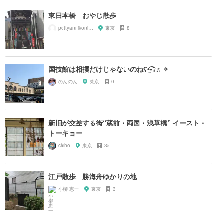
東日本橋 おやじ散歩
pettyannikoniko
東京
8
国技館は相撲だけじゃないのねʕ•̫͡•ʔ♬✧
のんのん
東京
0
新旧が交差する街“蔵前・両国・浅草橋” イースト・
トーキョー
chiho
東京
35
江戸散歩 勝海舟ゆかりの地
小柳 恵一
東京
3