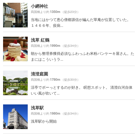
小網神社
1350m
両国橋より約
（徒歩23分）
当地にはかつて恵心僧都源信が編んだ草庵が位置していた。
１４６６年、疫病...
浅草 紅鶴
1990m
両国橋より約
（徒歩34分）
朝から整理券獲得必須なふわっふわ米粉パンケーキ屋さん。た
まにはこういうラ...
清澄庭園
1780m
両国橋より約
（徒歩30分）
涼亭でボーっとするのが好き。 瞑想スポット。 清澄白河自体
いい風が吹いて...
浅草駅
1980m
両国橋より約
（徒歩34分）
浅草駅から開始