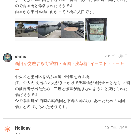
ので両国橋と命名されたそうです。
両国から東日本橋に向かっての橋の入口です。
chiho
2017年5月8日
新旧が交差する街“蔵前・両国・浅草橋” イースト・トーキョ
ー
中央区と墨田区を結ぶ国道14号線を通す橋。
江戸の大火 明暦の大火がきっかけで浅草橋が通行止めとなり 大勢
の被害者が出たため、二度と惨事が起きないようにと架けられた
橋だそうです。
今の隅田川が 当時の武蔵国と下総の国の境にあったため「両国
橋」と名づけられたそうです。
Holiday
2017年1月6日