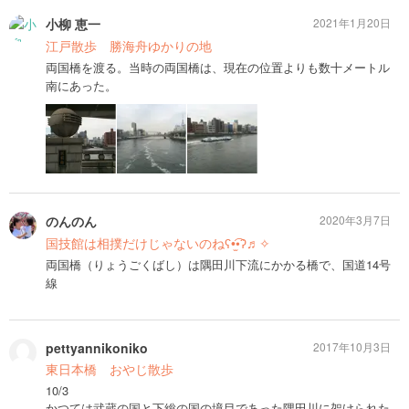
小柳 恵一
2021年1月20日
江戸散歩 勝海舟ゆかりの地
両国橋を渡る。当時の両国橋は、現在の位置よりも数十メートル
南にあった。
のんのん
2020年3月7日
国技館は相撲だけじゃないのねʕ•̫͡•ʔ♬✧
両国橋（りょうごくばし）は隅田川下流にかかる橋で、国道14号
線
pettyannikoniko
2017年10月3日
東日本橋 おやじ散歩
10/3
かつては武蔵の国と下総の国の境目であった隅田川に架けられた