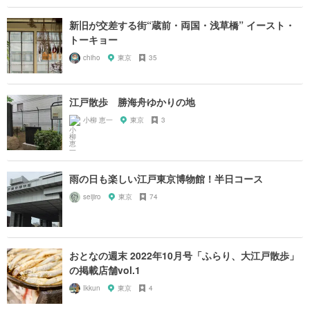
新旧が交差する街“蔵前・両国・浅草橋” イースト・
トーキョー
chiho
東京
35
江戸散歩 勝海舟ゆかりの地
小柳 恵一
東京
3
雨の日も楽しい江戸東京博物館！半日コース
seijiro
東京
74
おとなの週末 2022年10月号「ふらり、大江戸散歩」
の掲載店舗vol.1
Ikkun
東京
4