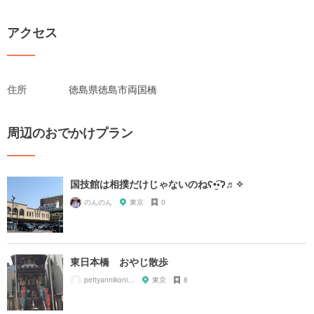
アクセス
住所
徳島県徳島市両国橋
周辺のおでかけプラン
国技館は相撲だけじゃないのねʕ•̫͡•ʔ♬✧
のんのん
東京
0
東日本橋 おやじ散歩
pettyannikoniko
東京
8