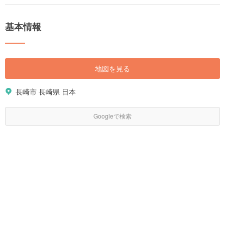
みは、日本と世界をつないでいた歴史が色濃く残り、どこかノスタルジッ
クで異国のような雰囲気が漂います。 一方、自然も多く残り、美しいビー
チや渓谷、名湯の温泉でゆったりできる人気の観光地です。見どころたっ
基本情報
ぷりの長崎をご紹介します。
地図を見る
長崎市 長崎県 日本
Googleで検索