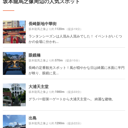
坂本龍馬之像周辺の人気スポット
長崎新地中華街
1120m
坂本龍馬之像より約
（徒歩19分）
ランタンシーズンは人混み人混みでした！ イベントがいくつ
かの会場に分かれ...
眼鏡橋
570m
坂本龍馬之像より約
（徒歩10分）
長崎の定番観光スポット！風が穏やかな日は綺麗に水面に半円
が映り、眼鏡に見...
大浦天主堂
1980m
坂本龍馬之像より約
（徒歩33分）
グラバー邸第一ゲートから大浦天主堂へ。 綺麗な建物。
出島
1290m
坂本龍馬之像より約
（徒歩22分）