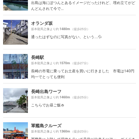
出島は海にぽつんとあるイメージだったけれど、埋め立てがど
んどんされて今で...
オランダ坂
1480m
坂本龍馬之像より約
（徒歩25分）
通ったはずなのに写真がない、という…💦
長崎駅
1570m
坂本龍馬之像より約
（徒歩27分）
長崎の市電に乗ってお土産を買いに行きました 市電は140円
均一でとっても便利
長崎出島ワーフ
1460m
坂本龍馬之像より約
（徒歩25分）
こちらでお昼ご飯🍚
軍艦島クルーズ
1360m
坂本龍馬之像より約
（徒歩23分）
軍艦島に上陸して現地を歩いて見学が出来るツアー。ガイドさ