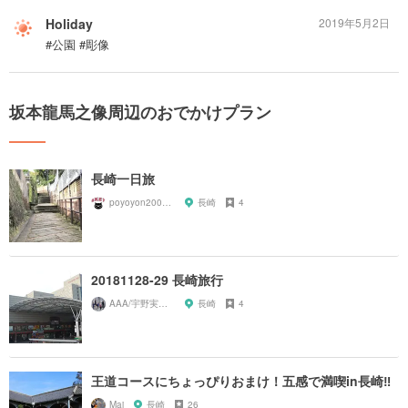
Holiday
2019年5月2日
#公園 #彫像
坂本龍馬之像周辺のおでかけプラン
長崎一日旅
poyoyon200229
長崎
4
20181128-29 長崎旅行
AAA/宇野実彩子推し
長崎
4
王道コースにちょっぴりおまけ！五感で満喫in長崎‼︎
Mai
長崎
26