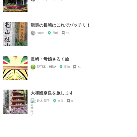
龍馬の長崎はこれでバッチリ！
seijiro
長崎
41
長崎・母娘さるく旅
TATSU-.-HINA
長崎
62
大和國奈良を旅します
鈴木 陽子
奈良
5