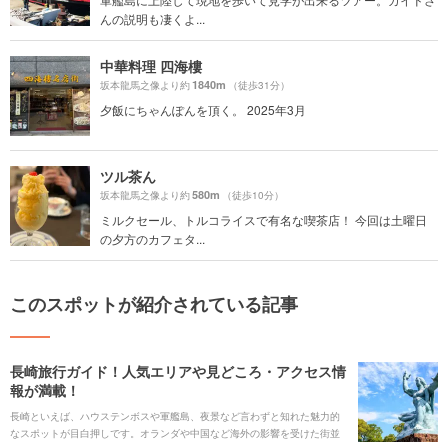
んの説明も凄くよ...
中華料理 四海樓
1840m
坂本龍馬之像より約
（徒歩31分）
夕飯にちゃんぽんを頂く。 2025年3月
ツル茶ん
580m
坂本龍馬之像より約
（徒歩10分）
ミルクセール、トルコライスで有名な喫茶店！ 今回は土曜日
の夕方のカフェタ...
このスポットが紹介されている記事
長崎旅行ガイド！人気エリアや見どころ・アクセス情
報が満載！
長崎といえば、ハウステンボスや軍艦島、夜景など言わずと知れた魅力的
なスポットが目白押しです。オランダや中国など海外の影響を受けた街並