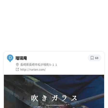
瑠璃庵
D
68
長崎県長崎市松が枝町5-１１
http://rurian.com/