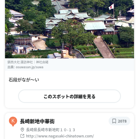
鎮西大社 諏訪神社｜神社由緒
出典：
osuwasan.jp/suwa
石段がなが〜い
このスポットの詳細を見る
長崎新地中華街
K
2078
長崎県長崎市新地町１０-１３
http://www.nagasaki-chinatown.com/