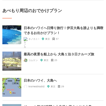
あべもり周辺のおでかけプラン
日本のハワイへ日帰り旅行！伊豆大島を誰よりも満喫
できるお出かけプラン！
タノカミ☝︎
東京
57
最高の夜景を船上から 大島１泊３日クルーズ旅
コムケン
東京
25
日本のハワイ、大島へ
teamwabisabi2
東京
29