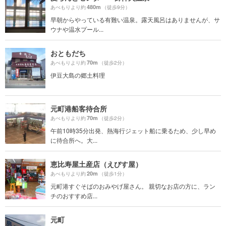
480m
あべもりより約
（徒歩9分）
早朝からやっている有難い温泉。露天風呂はありませんが、サ
ウナや温水プール...
おともだち
70m
あべもりより約
（徒歩2分）
伊豆大島の郷土料理
元町港船客待合所
70m
あべもりより約
（徒歩2分）
午前10時35分出発、熱海行ジェット船に乗るため、少し早め
に待合所へ。大...
恵比寿屋土産店（えびす屋）
20m
あべもりより約
（徒歩1分）
元町港すぐそばのおみやげ屋さん。 親切なお店の方に、ラン
チのおすすめ店...
元町