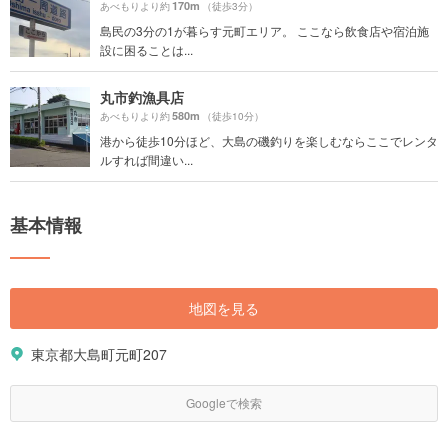
170m
あべもりより約
（徒歩3分）
島民の3分の1が暮らす元町エリア。 ここなら飲食店や宿泊施
設に困ることは...
丸市釣漁具店
580m
あべもりより約
（徒歩10分）
港から徒歩10分ほど、大島の磯釣りを楽しむならここでレンタ
ルすれば間違い...
基本情報
地図を見る
東京都大島町元町207
Googleで検索