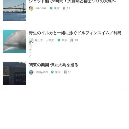
ジェット船で2時間！大自然と椿まつりの大島へ
unanana
東京
11
野生のイルカと一緒に泳ぐドルフィンスイム／利島
丸山太一／tajin
東京
13
関東の楽園 伊豆大島を巡る
Haruyoshi
東京
13