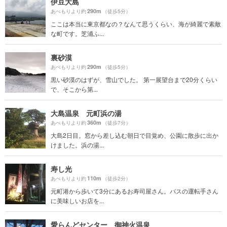
伊豆大島
290m
あべもりより約
（徒歩5分）
ここは本当に東京都なの？なんて思うくらい、海が綺麗で素敵
な町です。芝浦ふ...
裏砂漠
290m
あべもりより約
（徒歩5分）
黒い砂漠のはずが、雪山でした。 第一展望台まで20分くらい
で、そこから第...
大島温泉 元町浜の湯
360m
あべもりより約
（徒歩7分）
大島2日目。窓から差し込む朝日で目覚め、公園に散歩に出か
けました。浜の湯...
寿し光
110m
あべもりより約
（徒歩2分）
元町港から歩いて3分にあるお寿司屋さん。バスの運転手さん
に美味しいお店を...
愛らんどセンター 御神火温泉