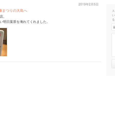
2019年2月5日
椿まつりの大島へ
ス
い
店。
る
い明日葉茶を淹れてくれました。