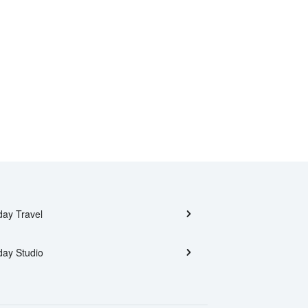
day Travel
day Studio