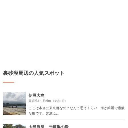
裏砂漠周辺の人気スポット
伊豆大島
0m
裏砂漠より約
（徒歩1分）
ここは本当に東京都なの？なんて思うくらい、海が綺麗で素敵
な町です。芝浦ふ...
大島温泉 元町浜の湯