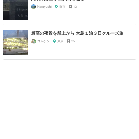
Haruyoshi
東京
13
最高の夜景を船上から 大島１泊３日クルーズ旅
コムケン
東京
25