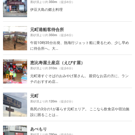
350m
裏砂漠より約
（徒歩6分）
伊豆大島の郷土料理
元町港船客待合所
350m
裏砂漠より約
（徒歩6分）
午前10時35分出発、熱海行ジェット船に乗るため、少し早め
に待合所へ。大...
恵比寿屋土産店（えびす屋）
310m
裏砂漠より約
（徒歩6分）
元町港すぐそばのおみやげ屋さん。 親切なお店の方に、ラン
チのおすすめ店...
元町
120m
裏砂漠より約
（徒歩2分）
島民の3分の1が暮らす元町エリア。 ここなら飲食店や宿泊施
設に困ることは...
あべもり
290m
裏砂漠より約
（徒歩5分）