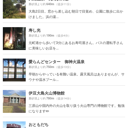
640m
裏砂漠より約
（徒歩11分）
大島2日目。窓から差し込む朝日で目覚め、公園に散歩に出か
けました。浜の湯...
寿し光
190m
裏砂漠より約
（徒歩4分）
元町港から歩いて3分にあるお寿司屋さん。バスの運転手さん
に美味しいお店を...
愛らんどセンター 御神火温泉
750m
裏砂漠より約
（徒歩13分）
早朝からやっている有難い温泉。露天風呂はありませんが、サ
ウナや温水プール...
伊豆大島火山博物館
780m
裏砂漠より約
（徒歩14分）
三原山や国内外の火山を取り扱う火山専門の博物館です。勉強
になります✏️
おともだち