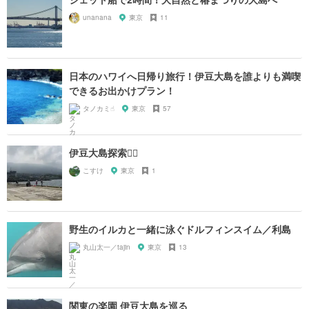
unanana
東京
11
日本のハワイへ日帰り旅行！伊豆大島を誰よりも満喫
できるお出かけプラン！
タノカミ☝︎
東京
57
伊豆大島探索🚶‍♂️
こすけ
東京
1
野生のイルカと一緒に泳ぐドルフィンスイム／利島
丸山太一／tajin
東京
13
関東の楽園 伊豆大島を巡る