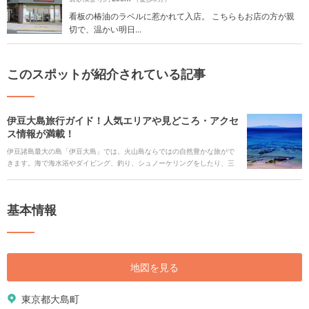
看板の椿油のラベルに惹かれて入店。 こちらもお店の方が親
切で、温かい明日...
このスポットが紹介されている記事
伊豆大島旅行ガイド！人気エリアや見どころ・アクセ
ス情報が満載！
伊豆諸島最大の島「伊豆大島」では、火山島ならではの自然豊かな旅がで
きます。海で海水浴やダイビング、釣り、シュノーケリングをしたり、三
原山でハイキングしたり、天然温泉に入ったり、新鮮な海鮮やご当地グル
メを味わえます。珍しい動物や植物、世界に認められた椿を見に行くのも
いいでしょう。そんな魅力溢れる伊豆大島を旅行する時に役立つ、見どこ
基本情報
ろや観光スポット、ご当地グルメ、アクセス、宿泊施設、イベント、お得
なチケットなどを一挙にご紹介します！
地図を見る
東京都大島町