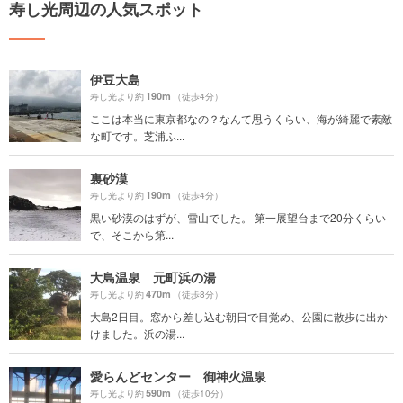
寿し光周辺の人気スポット
伊豆大島
190m
寿し光より約
（徒歩4分）
ここは本当に東京都なの？なんて思うくらい、海が綺麗で素敵
な町です。芝浦ふ...
裏砂漠
190m
寿し光より約
（徒歩4分）
黒い砂漠のはずが、雪山でした。 第一展望台まで20分くらい
で、そこから第...
大島温泉 元町浜の湯
470m
寿し光より約
（徒歩8分）
大島2日目。窓から差し込む朝日で目覚め、公園に散歩に出か
けました。浜の湯...
愛らんどセンター 御神火温泉
590m
寿し光より約
（徒歩10分）