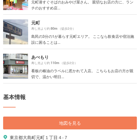
元町港すぐそばのおみやげ屋さん。 親切なお店の方に、ラン
チのおすすめ店...
元町
80m
寿し光より約
（徒歩2分）
島民の3分の1が暮らす元町エリア。 ここなら飲食店や宿泊施
設に困ることは...
あべもり
110m
寿し光より約
（徒歩2分）
看板の椿油のラベルに惹かれて入店。 こちらもお店の方が親
切で、温かい明日...
基本情報
地図を見る
東京都大島町元町１丁目４-７