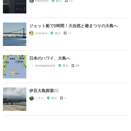
Haruyoshi
東京
13
ジェット船で2時間！大自然と椿まつりの大島へ
unanana
東京
11
日本のハワイ、大島へ
teamwabisabi2
東京
29
伊豆大島探索🚶‍♂️
こすけ
東京
1