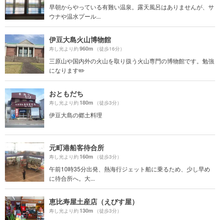
早朝からやっている有難い温泉。露天風呂はありませんが、サ
ウナや温水プール...
伊豆大島火山博物館
960m
寿し光より約
（徒歩16分）
三原山や国内外の火山を取り扱う火山専門の博物館です。勉強
になります✏️
おともだち
180m
寿し光より約
（徒歩3分）
伊豆大島の郷土料理
元町港船客待合所
160m
寿し光より約
（徒歩3分）
午前10時35分出発、熱海行ジェット船に乗るため、少し早め
に待合所へ。大...
恵比寿屋土産店（えびす屋）
130m
寿し光より約
（徒歩3分）