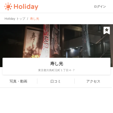
ログイン
Holiday トップ
寿し光
寿し光
東京都大島町元町１丁目４-７
写真・動画
口コミ
アクセス