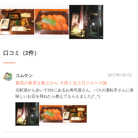
口コミ（2件）
コムケン
2017年1月1日
最高の夜景を船上から 大島１泊３日クルーズ旅
元町港から歩いて3分にあるお寿司屋さん。バスの運転手さんに美
味しいお店を尋ねたら教えてもらえました(^_^)