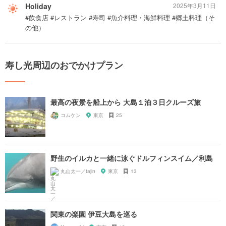
Holiday
2025年3月11日
#飲食店 #レストラン #寿司 #魚介料理・海鮮料理 #郷土料理（そ
の他）
寿し光周辺のおでかけプラン
最高の夜景を船上から 大島１泊３日クルーズ旅
コムケン
東京
25
野生のイルカと一緒に泳ぐドルフィンスイム／利島
丸山太一／tajin
東京
13
関東の楽園 伊豆大島を巡る