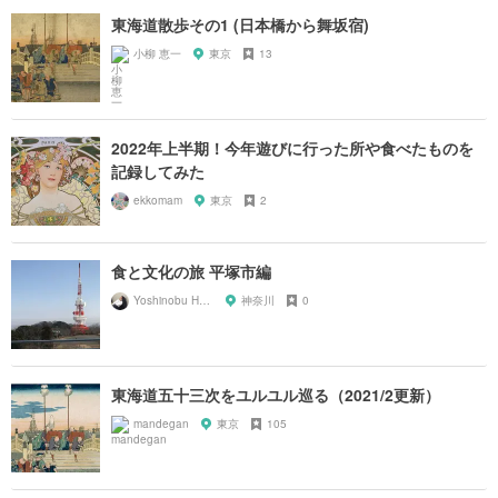
東海道散歩その1 (日本橋から舞坂宿)
小柳 恵一
東京
13
2022年上半期！今年遊びに行った所や食べたものを
記録してみた
ekkomam
東京
2
食と文化の旅 平塚市編
Yoshinobu Hara
神奈川
0
東海道五十三次をユルユル巡る（2021/2更新）
mandegan
東京
105