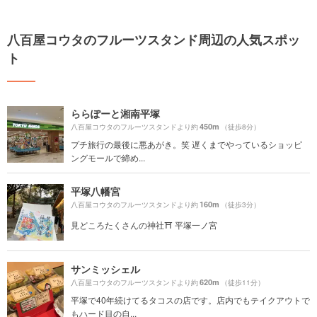
八百屋コウタのフルーツスタンド周辺の人気スポッ
ト
ららぽーと湘南平塚
450m
八百屋コウタのフルーツスタンドより約
（徒歩8分）
プチ旅行の最後に悪あがき。笑 遅くまでやっているショッピ
ングモールで締め...
平塚八幡宮
160m
八百屋コウタのフルーツスタンドより約
（徒歩3分）
見どころたくさんの神社⛩️ 平塚一ノ宮
サンミッシェル
620m
八百屋コウタのフルーツスタンドより約
（徒歩11分）
平塚で40年続けてるタコスの店です。店内でもテイクアウトで
もハード目の自...