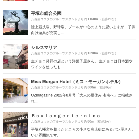
平塚市総合公園
1160m
八百屋コウタのフルーツスタンドより約
（徒歩20分）
陸上競技場、野球場、プールが中心のように思いますが、子供
向け遊具が充実し...
シルスマリア
1590m
八百屋コウタのフルーツスタンドより約
（徒歩27分）
生チョコ発祥の店という洋菓子屋さん。 生チョコは日本酒や
ワインを使ったも...
Miss Morgan Hotel（ミス・モーガンホテル）
500m
八百屋コウタのフルーツスタンドより約
（徒歩9分）
OZmagazine 2022年8月号「大人の夏休み 湘南へ」に掲載さ
れ...
Ｂｏｕｌａｎｇｅｒｉｅ・ｎｉｃｏ
80m
八百屋コウタのフルーツスタンドより約
（徒歩2分）
平塚八幡宮を越えたところの小さな商店街にあるパン屋さん。
いい雰囲気です。