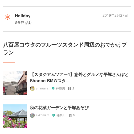
Holiday
2019年2月27日
#食料品店
八百屋コウタのフルーツスタンド周辺のおでかけプ
ラン
【スタジアムツアー4】意外とグルメな平塚さんぽと
Shonan BMWスタ...
unanana
神奈川
2
秋の花菜ガーデンと平塚あそび
ekkomam
神奈川
0