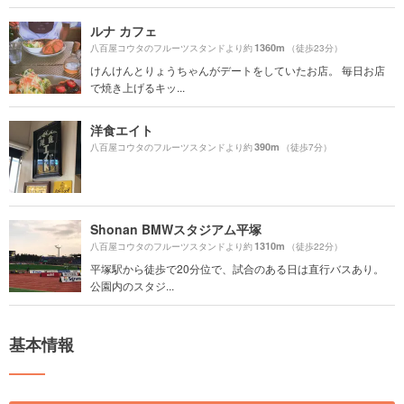
ルナ カフェ
1360m
八百屋コウタのフルーツスタンドより約
（徒歩23分）
けんけんとりょうちゃんがデートをしていたお店。 毎日お店
で焼き上げるキッ...
洋食エイト
390m
八百屋コウタのフルーツスタンドより約
（徒歩7分）
Shonan BMWスタジアム平塚
1310m
八百屋コウタのフルーツスタンドより約
（徒歩22分）
平塚駅から徒歩で20分位で、試合のある日は直行バスあり。
公園内のスタジ...
基本情報