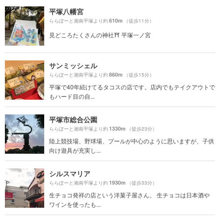
平塚八幡宮
610m
ららぽーと湘南平塚より約
（徒歩11分）
見どころたくさんの神社⛩️ 平塚一ノ宮
サンミッシェル
860m
ららぽーと湘南平塚より約
（徒歩15分）
平塚で40年続けてるタコスの店です。店内でもテイクアウトで
もハード目の自...
平塚市総合公園
1330m
ららぽーと湘南平塚より約
（徒歩23分）
陸上競技場、野球場、プールが中心のように思いますが、子供
向け遊具が充実し...
シルスマリア
1930m
ららぽーと湘南平塚より約
（徒歩33分）
生チョコ発祥の店という洋菓子屋さん。 生チョコは日本酒や
ワインを使ったも...