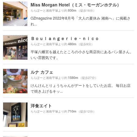
Miss Morgan Hotel（ミス・モーガンホテル）
930m
ららぽーと湘南平塚より約
（徒歩16分）
OZmagazine 2022年8月号「大人の夏休み 湘南へ」に掲載さ
れ...
Ｂｏｕｌａｎｇｅｒｉｅ・ｎｉｃｏ
480m
ららぽーと湘南平塚より約
（徒歩9分）
平塚八幡宮を越えたところの小さな商店街にあるパン屋さん。
いい雰囲気です。
ルナ カフェ
1580m
ららぽーと湘南平塚より約
（徒歩27分）
けんけんとりょうちゃんがデートをしていたお店。 毎日お店
で焼き上げるキッ...
洋食エイト
710m
ららぽーと湘南平塚より約
（徒歩12分）