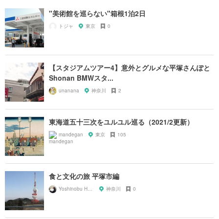
"美術館を巡らない"箱根1泊2日
トジャ
東京
0
【スタジアムツアー4】意外とグルメな平塚さんぽと
Shonan BMWスタ...
unanana
神奈川
2
東海道五十三次をユルユル巡る（2021/2更新）
mandegan
東京
105
食と文化の旅 平塚市編
Yoshinobu Hara
神奈川
0