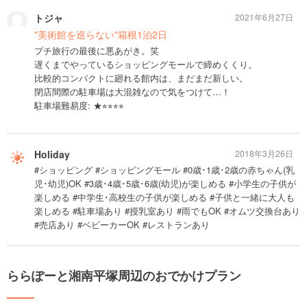
トジャ
2021年6月27日
"美術館を巡らない"箱根1泊2日
プチ旅行の最後に悪あがき。笑
遅くまでやっているショッピングモールで締めくくり。
比較的コンパクトに廻れる館内は、まだまだ新しい。
閉店間際の駐車場は大混雑なので気をつけて…！
駐車場難易度: ★⭐︎⭐︎⭐︎⭐︎
Holiday
2018年3月26日
#ショッピング #ショッピングモール #0歳･1歳･2歳の赤ちゃん(乳
児･幼児)OK #3歳･4歳･5歳･6歳(幼児)が楽しめる #小学生の子供が
楽しめる #中学生･高校生の子供が楽しめる #子供と一緒に大人も
楽しめる #駐車場あり #授乳室あり #雨でもOK #オムツ交換台あり
#売店あり #ベビーカーOK #レストランあり
ららぽーと湘南平塚周辺のおでかけプラン