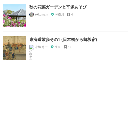
秋の花菜ガーデンと平塚あそび
ekkomam
神奈川
0
東海道散歩その1 (日本橋から舞坂宿)
小柳 恵一
東京
13