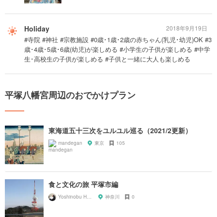
Holiday
2018年9月19日
#寺院 #神社 #宗教施設 #0歳･1歳･2歳の赤ちゃん(乳児･幼児)OK #3
歳･4歳･5歳･6歳(幼児)が楽しめる #小学生の子供が楽しめる #中学
生･高校生の子供が楽しめる #子供と一緒に大人も楽しめる
平塚八幡宮周辺のおでかけプラン
東海道五十三次をユルユル巡る（2021/2更新）
mandegan
東京
105
食と文化の旅 平塚市編
Yoshinobu Hara
神奈川
0