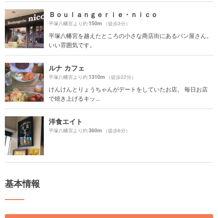
Ｂｏｕｌａｎｇｅｒｉｅ・ｎｉｃｏ
150m
平塚八幡宮より約
（徒歩3分）
平塚八幡宮を越えたところの小さな商店街にあるパン屋さん。
いい雰囲気です。
ルナ カフェ
1310m
平塚八幡宮より約
（徒歩22分）
けんけんとりょうちゃんがデートをしていたお店。 毎日お店
で焼き上げるキッ...
洋食エイト
360m
平塚八幡宮より約
（徒歩6分）
基本情報