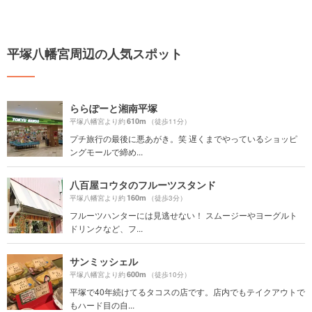
平塚八幡宮周辺の人気スポット
ららぽーと湘南平塚
610m
平塚八幡宮より約
（徒歩11分）
プチ旅行の最後に悪あがき。笑 遅くまでやっているショッピ
ングモールで締め...
八百屋コウタのフルーツスタンド
160m
平塚八幡宮より約
（徒歩3分）
フルーツハンターには見逃せない！ スムージーやヨーグルト
ドリンクなど、フ...
サンミッシェル
600m
平塚八幡宮より約
（徒歩10分）
平塚で40年続けてるタコスの店です。店内でもテイクアウトで
もハード目の自...