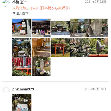
小柳 恵一
2021年2月22日
東海道散歩その1 (日本橋から舞坂宿)
平塚八幡宮
pnk.mnm373
2024年2月20日