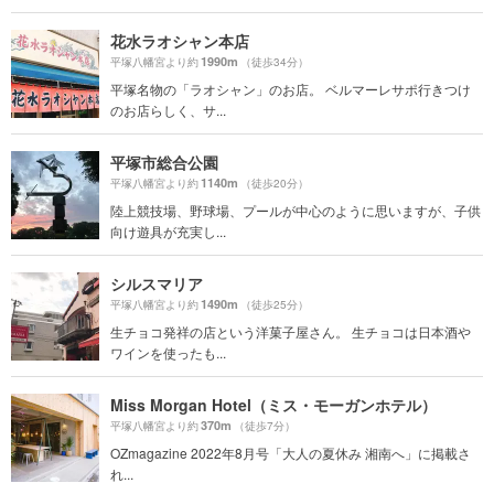
花水ラオシャン本店
1990m
平塚八幡宮より約
（徒歩34分）
平塚名物の「ラオシャン」のお店。 ベルマーレサポ行きつけ
のお店らしく、サ...
平塚市総合公園
1140m
平塚八幡宮より約
（徒歩20分）
陸上競技場、野球場、プールが中心のように思いますが、子供
向け遊具が充実し...
シルスマリア
1490m
平塚八幡宮より約
（徒歩25分）
生チョコ発祥の店という洋菓子屋さん。 生チョコは日本酒や
ワインを使ったも...
Miss Morgan Hotel（ミス・モーガンホテル）
370m
平塚八幡宮より約
（徒歩7分）
OZmagazine 2022年8月号「大人の夏休み 湘南へ」に掲載さ
れ...