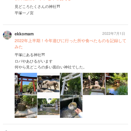
見どころたくさんの神社⛩️
平塚一ノ宮
ekkomam
2022年7月1日
2022年上半期！今年遊びに行った所や食べたものを記録して
みた
平塚にある神社⛩
ロバやあひるがいます
何やら見どころの多い面白い神社でした。