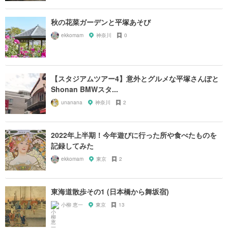
秋の花菜ガーデンと平塚あそび
ekkomam
神奈川
0
【スタジアムツアー4】意外とグルメな平塚さんぽと
Shonan BMWスタ...
unanana
神奈川
2
2022年上半期！今年遊びに行った所や食べたものを
記録してみた
ekkomam
東京
2
東海道散歩その1 (日本橋から舞坂宿)
小柳 恵一
東京
13