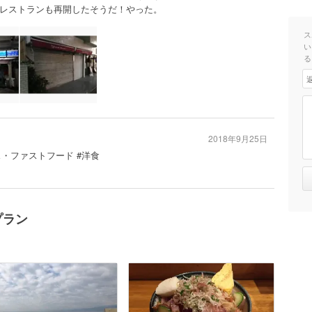
レストランも再開したそうだ！やった。
ス
い
る
2018年9月25日
ス・ファストフード #洋食
プラン