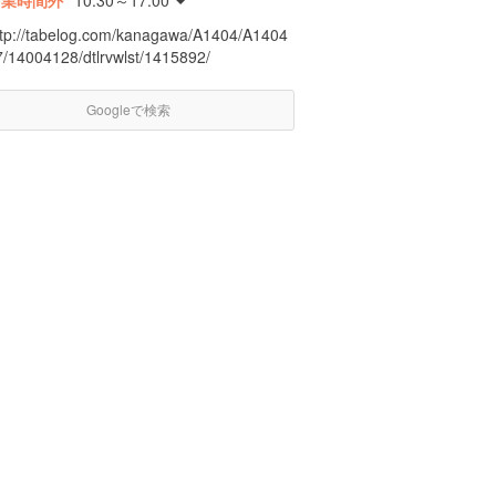
営業時間外
10:30～17:00
ttp://tabelog.com/kanagawa/A1404/A1404
7/14004128/dtlrvwlst/1415892/
Googleで検索