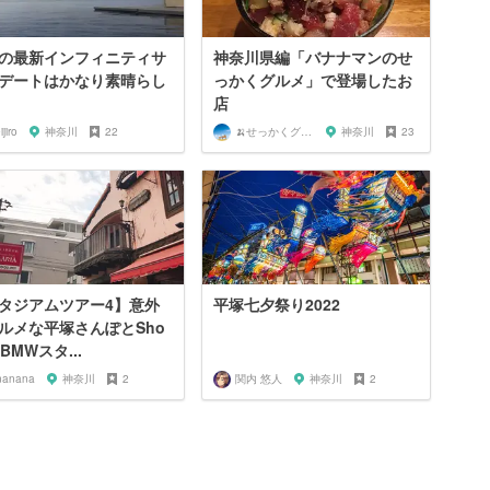
の最新インフィニティサ
神奈川県編「バナナマンのせ
デートはかなり素晴らし
っかくグルメ」で登場したお
店
ijiro
神奈川
22
🍌せっかくグルメまにあ🍌
神奈川
23
タジアムツアー4】意外
平塚七夕祭り2022
ルメな平塚さんぽとSho
 BMWスタ...
nanana
神奈川
2
関内 悠人
神奈川
2