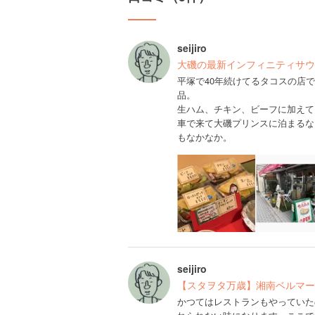
seijiro
大磯の最新インフィニティサウ
平塚で40年続けてるタコスの店
品。
生ハム、チキン、ビーフに加えて
車で来て大磯プリンスに泊まるな
もなかなか。
seijiro
【スタヲタ万歳】湘南ベルマー
かつてはレストランもやっていた