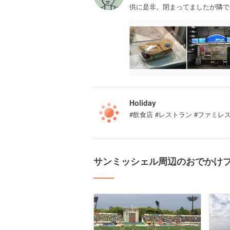
供に是非。閉まってましたが隣で
Holiday
#飲食店 #レストラン #ファミレ
サンミッシェル周辺のおでかけ