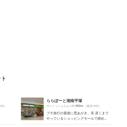
ット
ららぽーと湘南平塚
860m
0分）
サンミッシェルより約
（徒歩15分）
プチ旅行の最後に悪あがき。笑 遅くまで
やっているショッピングモールで締め...