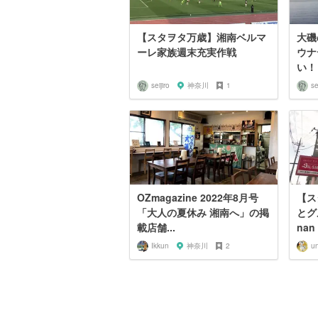
【スタヲタ万歳】湘南ベルマ
大磯
ーレ家族週末充実作戦
ウナ
い！
seijiro
神奈川
1
se
OZmagazine 2022年8月号
【ス
「大人の夏休み 湘南へ」の掲
とグ
載店舗...
nan
Ikkun
神奈川
2
u