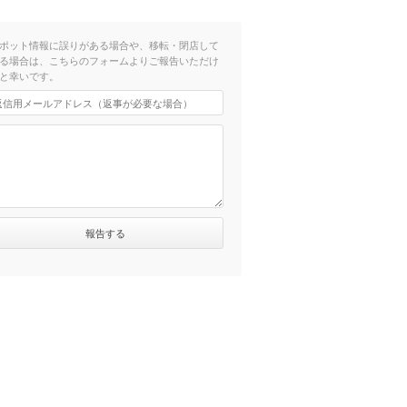
ポット情報に誤りがある場合や、移転・閉店して
る場合は、こちらのフォームよりご報告いただけ
と幸いです。