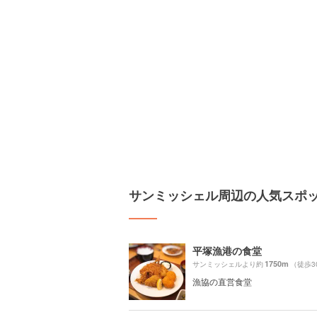
サンミッシェル周辺の人気スポ
平塚漁港の食堂
1750m
サンミッシェルより約
（徒歩3
漁協の直営食堂