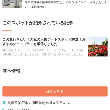
神戸東灘区の阪神御影駅には、バレンタインデー広場がありま
す。（写真はwi...
このスポットが紹介されている記事
この夏行きたい！大阪の人気デートスポット20選！お
すすめデートプランも厳選しました
梅雨があけた夏のシーズンは最高のデートシーズンでもあります。夏休み
を利用して少し遠出もできますし、近場で夏っぽいデートを楽しむことも
できます。 今回はHolidayの中で人気の大阪デートスポットを厳選しまし
た。また、デートスポットだけではなくそのスポットを活用したデートプ
ランもあわせてご紹介します。ぜひ自分にあったデートプランを立ててみ
基本情報
てください。
地図を見る
兵庫県神戸市東灘区魚崎南町４丁目４-６