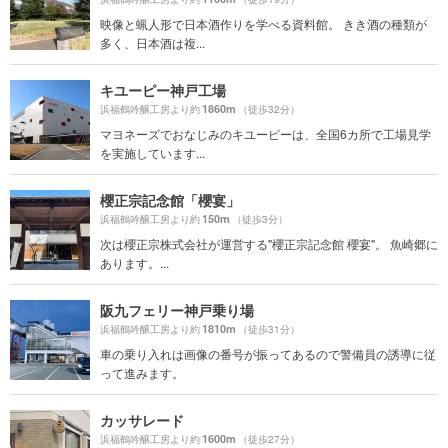
映像と蝋人形で日本酒作りを学べる資料館。 きき酒の種類が
多く、日本酒は複...
キユーピー神戸工場
1860m
浜福鶴吟醸工房より約
（徒歩32分）
マヨネーズでおなじみのキユーピーは、全国6カ所で工場見学
を実施しています...
櫻正宗記念館「櫻宴」
150m
浜福鶴吟醸工房より約
（徒歩3分）
次は櫻正宗株式会社が運営する"櫻正宗記念館 櫻宴"。 魚崎郷に
あります。...
阪九フェリー神戸乗り場
1810m
浜福鶴吟醸工房より約
（徒歩31分）
車の乗り入れは画像の番号が振ってあるので警備員の誘導に従
って進みます。
カッサレード
1600m
浜福鶴吟醸工房より約
（徒歩27分）