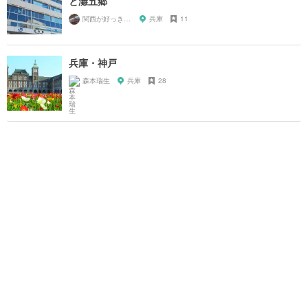
と灘五郷
関西が好っきゃねん
兵庫
11
兵庫・神戸
森本瑞生
兵庫
28