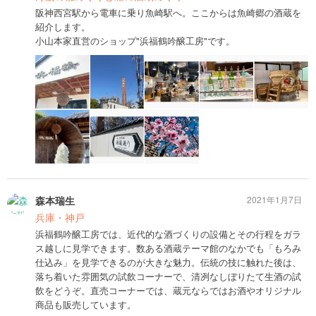
阪神西宮駅から電車に乗り魚崎駅へ。ここからは魚崎郷の酒蔵を
紹介します。
小山本家直営のショップ"浜福鶴吟醸工房"です。
森本瑞生
2021年1月7日
兵庫・神戸
浜福鶴吟醸工房では、近代的な酒づくりの設備とその行程をガラ
ス越しに見学できます。数ある酒蔵テーマ館のなかでも「もろみ
仕込み」を見学できるのが大きな魅力。伝統の技に触れた後は、
落ち着いた雰囲気の試飲コーナーで、清冽なしぼりたて生酒の試
飲をどうぞ。直売コーナーでは、蔵元ならではお酒やオリジナル
商品も販売しています。