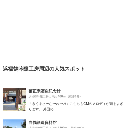
浜福鶴吟醸工房周辺の人気スポット
菊正宗酒造記念館
480m
浜福鶴吟醸工房より約
（徒歩9分）
「きくまさ〜む〜ね〜🎶」こちらもCMのメロディが頭をよぎ
ります。 外国の...
白鶴酒造資料館
1100m
浜福鶴吟醸工房より約
（徒歩19分）