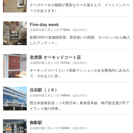
チーズケーキの種類が豊富なケーキ屋さんで、イートインスペ
ースがあります）
Five-day week
1740m
浜福鶴吟醸工房より約
（徒歩29分）
創業24年の老舗雑貨屋。普段使いの雑貨、ヨーロッパから輸入
したアンティー...
老虎菜 オーキッドコート店
1510m
浜福鶴吟醸工房より約
（徒歩26分）
オーキッドコートという高級マンションがある敷地内にあるの
で、それなりに良...
住吉駅（ＪＲ）
1480m
浜福鶴吟醸工房より約
（徒歩25分）
西日本旅客鉄道（ＪＲ西日本）東海道本線、神戸新交通六甲ア
イランド線の停車...
御影駅
1650m
浜福鶴吟醸工房より約
（徒歩28分）