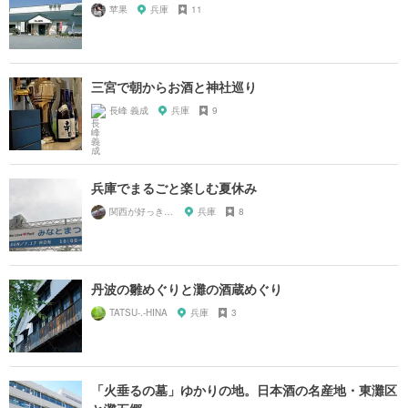
苹果
兵庫
11
三宮で朝からお酒と神社巡り
長峰 義成
兵庫
9
兵庫でまるごと楽しむ夏休み
関西が好っきゃねん
兵庫
8
丹波の雛めぐりと灘の酒蔵めぐり
TATSU-.-HINA
兵庫
3
「火垂るの墓」ゆかりの地。日本酒の名産地・東灘区