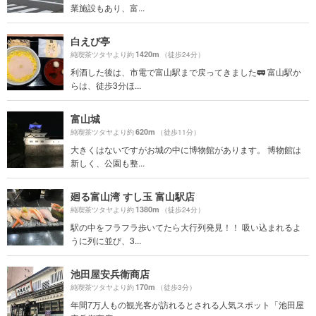
業施設もあり、富...
白えび亭
1420m
純喫茶ツタヤより約
（徒歩24分）
利酒した後は、市電で富山駅まで戻ってきました🚃 富山駅か
らは、徒歩3分ほ...
富山城
620m
純喫茶ツタヤより約
（徒歩11分）
大きくはないですがお城の中に博物館があります。 博物館は
新しく、公園も整...
廻る富山湾 すし玉 富山駅店
1380m
純喫茶ツタヤより約
（徒歩24分）
駅の中をフラフラ歩いてたら大行列発見！！ 吸い込まれるよ
うに列に並び、3...
池田屋安兵衛商店
170m
純喫茶ツタヤより約
（徒歩3分）
年間7万人もの観光客が訪れるとされる人気スポット「池田屋