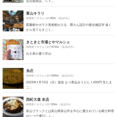
安兵衛商店」へ🚶...
富山キラリ
90m
純喫茶ツタヤより約
（徒歩2分）
図書館やガラス美術館が入る、隈さん設計の複合施設🐻 遠く
から見てもすごく...
きときと市場とやマルシェ
1410m
純喫茶ツタヤより約
（徒歩24分）
お土産が盛り沢山
糸庄
1300m
純喫茶ツタヤより約
（徒歩22分）
2023年1月15日（日）放送 もつ煮込みうどん 1,000円 生たま
ご...
西町大喜 本店
120m
純喫茶ツタヤより約
（徒歩2分）
富山ブラックとは富山県富山市を中心に愛されている郷土料理
の一つで濃口しょ...