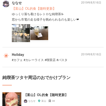
ななせ
2019年8月16日
【富山】OL的食【随時更新】
ゆっくり落ち着けるレトロな純喫茶☕️
窓から市電の走る様子を眺められるのも楽しい❤︎
Holiday
2019年8月16日
#カフェ #カレーライス #喫茶店 #パスタ
純喫茶ツタヤ周辺のおでかけプラン
【富山】OL的食【随時更新】
ななせ
富山
38