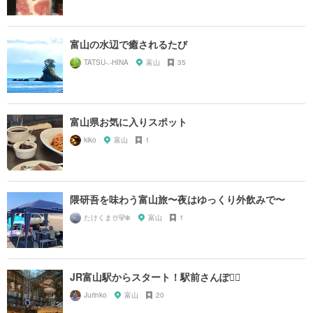
富山の水辺で癒されるたび
TATSU-.-HINA
富山
35
富山県お気に入りスポット
kiko
富山
1
隈研吾を味わう富山旅〜夜はゆっくり外飲みで〜
たけくま☃️🐻‍❄️
富山
1
JR富山駅からスタート！駅前さんぽ🚶‍♀️
Jurinko
富山
20