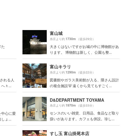
富山城
1730m
糸庄より約
（徒歩29分）
ぎた
大きくはないですがお城の中に博物館があ
ります。 博物館は新しく、公園も整...
富山キラリ
1290m
糸庄より約
（徒歩22分）
とされる人
図書館やガラス美術館が入る、隈さん設計
...
の複合施設🐻 遠くから見てもすごく...
D&DEPARTMENT TOYAMA
1970m
糸庄より約
（徒歩33分）
センスのいい雑貨、日用品、食品など取り
を中心に愛
扱いがあります。カフェも併設。珍し...
ょ...
すし玉 富山掛尾本店