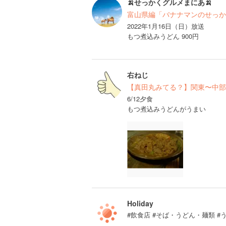
🍌せっかくグルメまにあ🍌
富山県編「バナナマンのせっか
2022年1月16日（日）放送
もつ煮込みうどん 900円
右ねじ
【真田丸みてる？】関東〜中部
6/12夕食
もつ煮込みうどんがうまい
Holiday
#飲食店 #そば・うどん・麺類 #