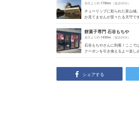
1790m
糸庄より約
（徒歩30分）
チューリップに彩られた富山城
か見てませんが堂々たる天守ですよ
餅菓子専門 石谷もちや
1430m
糸庄より約
（徒歩24分）
石谷もちやさんに到着！ここで
クーポンを引き換えるよー楽しみ
シェアする