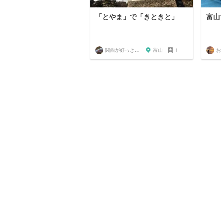
「とやま」で「きときと」
富山
関西が好っきゃねん
富山
1
お