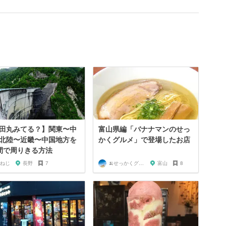
田丸みてる？】関東〜中
富山県編「バナナマンのせっ
北陸〜近畿〜中国地方を
かくグルメ」で登場したお店
間で周りきる方法
ねじ
長野
7
🍌せっかくグルメまにあ🍌
富山
8