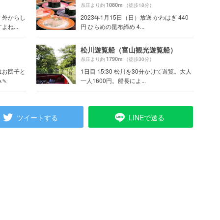
1080m
糸庄より約
（徒歩18分）
。外からし
2023年1月15日（日）放送 かわはぎ 440
ね...
円 ひらめの昆布締め 4...
松川遊覧船（富山観光遊覧船）
1790m
糸庄より約
（徒歩30分）
はお団子と
1日目 15:30 松川を30分かけて遊覧。大人
🍡
一人1600円。船長によ...
ツイートする
LINEで送る