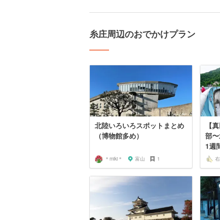
糸庄周辺のおでかけプラン
北陸いろいろスポットまとめ
【真
（博物館多め）
部〜
1週
＊miki＊
富山
1
右