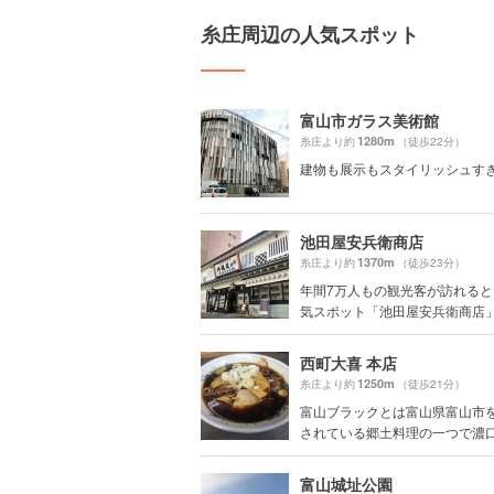
糸庄周辺の人気スポット
富山市ガラス美術館
1280m
糸庄より約
（徒歩22分）
建物も展示もスタイリッシュす
池田屋安兵衛商店
1370m
糸庄より約
（徒歩23分）
年間7万人もの観光客が訪れる
気スポット「池田屋安兵衛商店」へ
西町大喜 本店
1250m
糸庄より約
（徒歩21分）
富山ブラックとは富山県富山市
されている郷土料理の一つで濃口し
富山城址公園