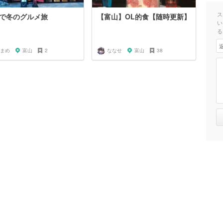
ス
で冬のグルメ旅
【富山】OL的食【随時更新】
い
る
まめ
富山
2
ななせ
富山
38