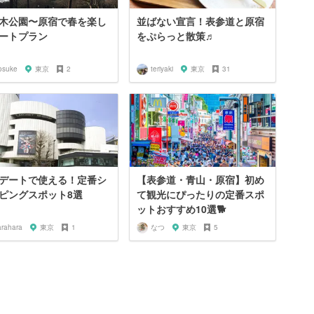
木公園〜原宿で春を楽し
並ばない宣言！表参道と原宿
ートプラン
をぷらっと散策♬
osuke
東京
2
teriyaki
東京
31
デートで使える！定番シ
【表参道・青山・原宿】初め
ピングスポット8選
て観光にぴったりの定番スポ
ットおすすめ10選🐕
arahara
東京
1
なつ
東京
5