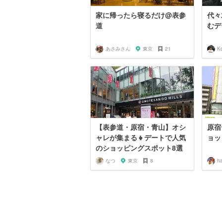
家に帰ったら寝るだけ@表参
代々
道
むデ
あさみさん
東京
21
K
【表参道・原宿・青山】オシ
原宿
ャレが集まる👧デートで人気
ョッ
のショッピングスポット8選
なつ
東京
8
h