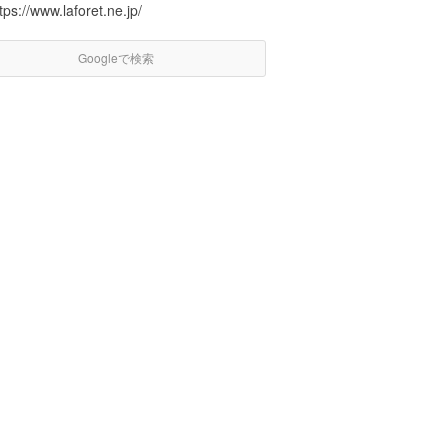
tps://www.laforet.ne.jp/
Googleで検索