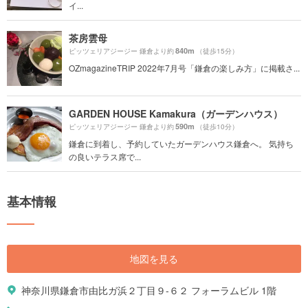
イ...
茶房雲母
840m
ピッツェリアジージー 鎌倉より約
（徒歩15分）
OZmagazineTRIP 2022年7月号「鎌倉の楽しみ方」に掲載さ...
GARDEN HOUSE Kamakura（ガーデンハウス）
590m
ピッツェリアジージー 鎌倉より約
（徒歩10分）
鎌倉に到着し、予約していたガーデンハウス鎌倉へ。 気持ち
の良いテラス席で...
基本情報
地図を見る
神奈川県鎌倉市由比ガ浜２丁目９-６２ フォーラムビル 1階