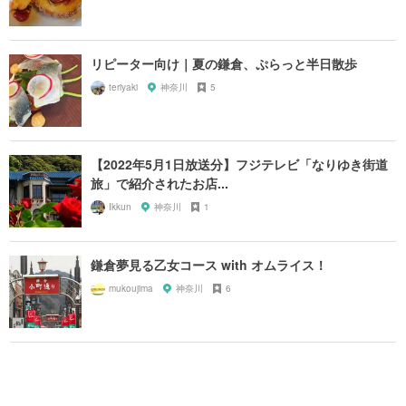
リピーター向け｜夏の鎌倉、ぷらっと半日散歩
teriyaki
神奈川
5
【2022年5月1日放送分】フジテレビ「なりゆき街道
旅」で紹介されたお店...
Ikkun
神奈川
1
鎌倉夢見る乙女コース with オムライス！
mukoujima
神奈川
6