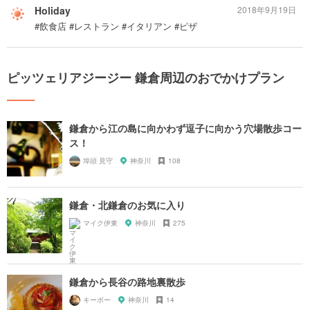
Holiday
2018年9月19日
#飲食店 #レストラン #イタリアン #ピザ
ピッツェリアジージー 鎌倉周辺のおでかけプラン
鎌倉から江の島に向かわず逗子に向かう穴場散歩コー
ス！
埠頭 見守
神奈川
108
鎌倉・北鎌倉のお気に入り
マイク伊東
神奈川
275
鎌倉から長谷の路地裏散歩
キーボー
神奈川
14