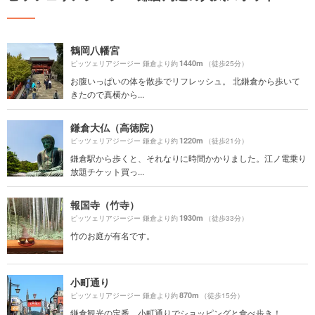
鶴岡八幡宮
1440m
ピッツェリアジージー 鎌倉より約
（徒歩25分）
お腹いっぱいの体を散歩でリフレッシュ。 北鎌倉から歩いて
きたので真横から...
鎌倉大仏（高徳院）
1220m
ピッツェリアジージー 鎌倉より約
（徒歩21分）
鎌倉駅から歩くと、それなりに時間かかりました。江ノ電乗り
放題チケット買っ...
報国寺（竹寺）
1930m
ピッツェリアジージー 鎌倉より約
（徒歩33分）
竹のお庭が有名です。
小町通り
870m
ピッツェリアジージー 鎌倉より約
（徒歩15分）
鎌倉観光の定番、小町通りでショッピングと食べ歩き！