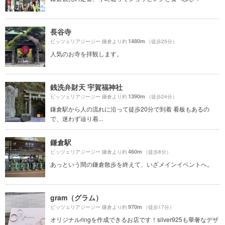
長谷寺
1480m
ピッツェリアジージー 鎌倉より約
（徒歩25分）
人気のお寺を拝観します。
銭洗弁財天 宇賀福神社
1390m
ピッツェリアジージー 鎌倉より約
（徒歩24分）
鎌倉駅から人の流れに沿って徒歩20分で到着 看板もあるの
で、迷わず辿り着...
鎌倉駅
460m
ピッツェリアジージー 鎌倉より約
（徒歩8分）
あっという間の鎌倉散歩を終えて、いざメインイベントへ。
gram（グラム）
970m
ピッツェリアジージー 鎌倉より約
（徒歩17分）
オリジナルringを作成できるお店です！silver925も華奢なデザ