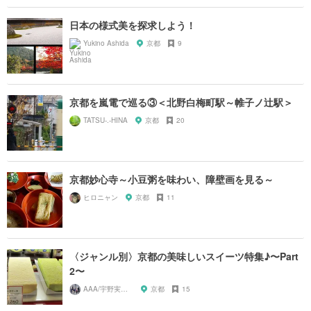
日本の様式美を探求しよう！
Yukino Ashida
京都
9
京都を嵐電で巡る③＜北野白梅町駅～帷子ノ辻駅＞
TATSU-.-HINA
京都
20
京都妙心寺～小豆粥を味わい、障壁画を見る～
ヒロニャン
京都
11
〈ジャンル別〉京都の美味しいスイーツ特集♪〜Part
2〜
AAA/宇野実彩子推し
京都
15