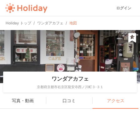
ログイン
Holiday トップ
ワンダアカフェ
地図
ワンダアカフェ
京都府京都市右京区龍安寺西ノ川町３-３１
写真・動画
口コミ
アクセス