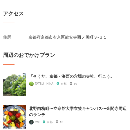
アクセス
住所
京都府京都市右京区龍安寺西ノ川町３-３１
周辺のおでかけプラン
「そうだ、京都・洛西の穴場の寺社、行こう。」
TATSU-.-HINA
京都
69
北野白梅町〜立命館大学衣笠キャンパス〜金閣寺周辺
のランチ
tmk
京都
16