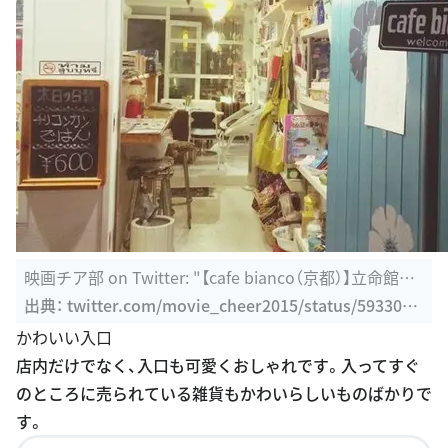
映画チア部 on Twitter: "【cafe bianco（京都）】立命館大
学の東門 ...
出典：
twitter.com/movie_cheer2015/status/5933051
61197486083
かわいい入口
店内だけでなく、入口も可愛くおしゃれです。入ってすぐ
のところに売られている雑貨もかわいらしいものばかりで
す。
このスポットの詳細を見る