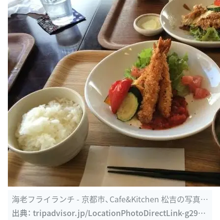
海老フライランチ - 京都市、Cafe&Kitchen 松吉の写真 -
トリップ ...
出典：
tripadvisor.jp/LocationPhotoDirectLink-g2985
64-d7459797-i129195411-Cafe_Kitchen_Matsuyoshi-
入口にある大きな松の木が印象的です。 バランスが良く、