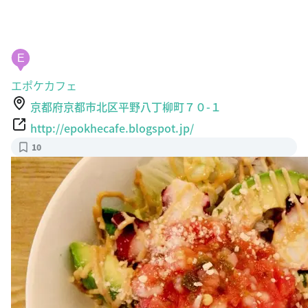
E
エポケカフェ
京都府京都市北区平野八丁柳町７０-１
http://epokhecafe.blogspot.jp/
10