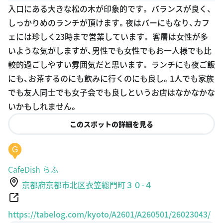
Kyoto_Kyoto_Prefecture_Kinki.html
しっかりめのランチが頂けます。夜はバーにもなり、カフ
ェには珍しく23時まで営業しています。 客層は女性が多
いような気がしますが、男性でも女性でもお一人様でも比
較的過ごしやすい雰囲気だと思います。 ランチにも夜ご飯
にも、お茶するのにも飲みに行くのにも良し。1人でも家族
でも友人同士でも女子会でも良しというお店はなかなかな
いかもしれません。
このスポットの詳細を見る
G
CafeDish らふ
京都府京都市北区衣笠総門町３０-４
https://tabelog.com/kyoto/A2601/A260501/26023043/
7