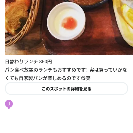
日替わりランチ 860円
パン食べ放題のランチもおすすめです！ 実は買っていかな
くても自家製パンが楽しめるのです😋笑
このスポットの詳細を見る
J
レストランシーフード思風都
京都府京都市北区衣笠天神森町１７
http://seafood-kyoto.com/tukigawarikosu.html
8