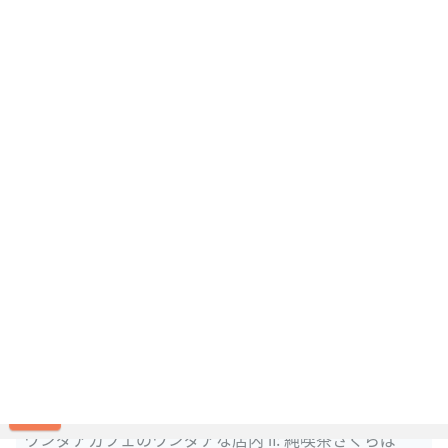
ワンダアカフェのワンダアな店内 Ⅱ: 純喫茶さくらば
出典：
jyunkissa-sakuraba.cocolog-nifty.com/blog/2