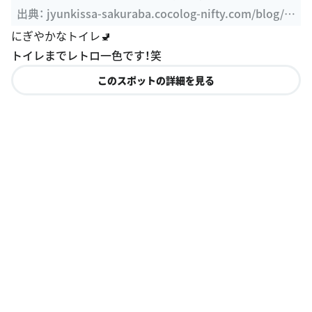
012/10/post-99e1.html
にぎやかなトイレ🚽
トイレまでレトロ一色です！笑
このスポットの詳細を見る