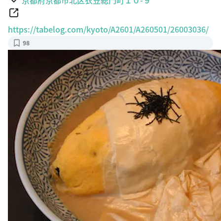
https://tabelog.com/kyoto/A2601/A260501/26003036/
98