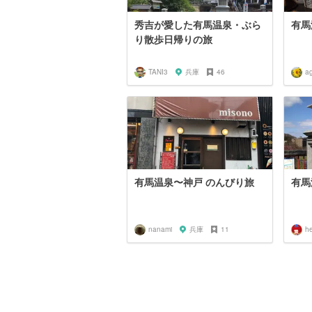
秀吉が愛した有馬温泉・ぶら
有馬
り散歩日帰りの旅
TANI3
兵庫
46
a
有馬温泉〜神戸 のんびり旅
有馬
nanami
兵庫
11
h