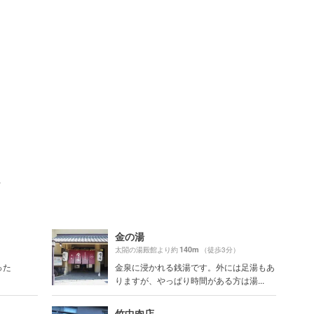
ト
金の湯
140m
）
太閤の湯殿館より約
（徒歩3分）
った
金泉に浸かれる銭湯です。外には足湯もあ
りますが、やっぱり時間がある方は湯...
竹中肉店