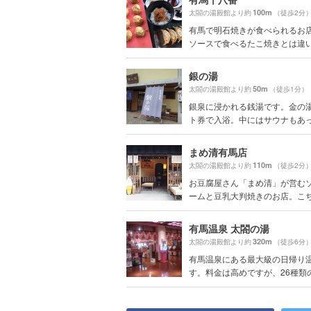
100m
太閤の湯殿館より約
（徒歩2分
有馬で明石焼きが食べられるお
ソースで食べるたこ焼きとは違い、
銀の湯
50m
太閤の湯殿館より約
（徒歩1分）
銀泉に浸かれる銭湯です。金の
ト券で入浴。中にはサウナもあって
まめ清有馬店
110m
太閤の湯殿館より約
（徒歩2分
お豆腐屋さん「まめ清」が営む
ームと豆乳大判焼きのお店。こちら
有馬温泉 太閤の湯
320m
太閤の湯殿館より約
（徒歩6分
有馬温泉にある最大級の日帰り
す。料金は高めですが、26種類の温