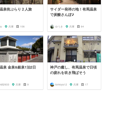
温泉街ぶらり２人旅
サイダー発祥の地！有馬温泉
で炭酸さんぽ♪
gu
兵庫
106
ゆうき
兵庫
64
温泉 金泉&銀泉1泊2日
神戸の癒し、有馬温泉で日頃
の疲れを吹き飛ばそう
eidi2933
兵庫
9
tomoya12
兵庫
17