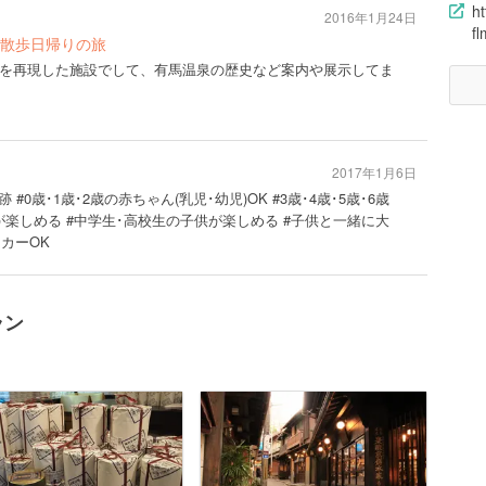
ht
2016年1月24日
f
散歩日帰りの旅
を再現した施設でして、有馬温泉の歴史など案内や展示してま
2017年1月6日
跡 #0歳･1歳･2歳の赤ちゃん(乳児･幼児)OK #3歳･4歳･5歳･6歳
供が楽しめる #中学生･高校生の子供が楽しめる #子供と一緒に大
ーカーOK
ラン