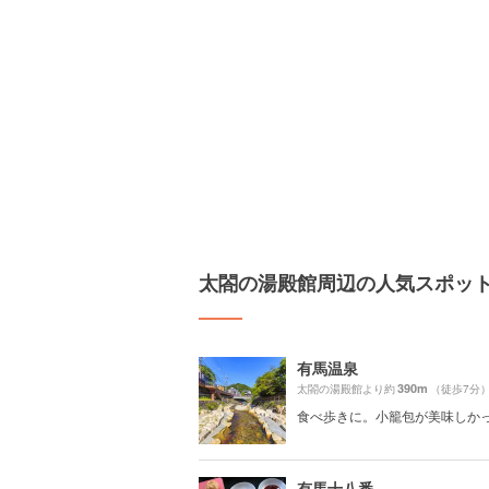
太閤の湯殿館周辺の人気スポッ
有馬温泉
390m
太閤の湯殿館より約
（徒歩7分
食べ歩きに。小籠包が美味しか
有馬十八番