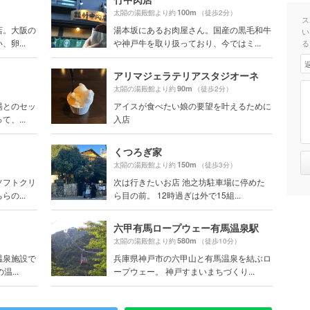
100m
）
太閤の湯殿館より約
（徒歩2分）
ス
店。大阪の
湯本坂にあるお肉屋さん。国産の黒毛和牛
い
卵...
や神戸牛を取り扱っており、今ではミ...
る
アリマジェラテリアスタジオーネ
90m
太閤の湯殿館より約
（徒歩2分）
湯とのセッ
アイスが食べたい娘の要望を叶えるために
、...
入店
くつろぎ家
150m
）
太閤の湯殿館より約
（徒歩3分）
ソフトクリ
次は行きたいお店 池之坊駐車場に停めた
の...
ら目の前。 12時過ぎは外で15組...
六甲有馬ロープウェー有馬温泉駅
580m
）
太閤の湯殿館より約
（徒歩10分）
温泉施設で
兵庫県神戸市の六甲山と有馬温泉を結ぶロ
...
ープウェー。 神戸すまいまちづくり...