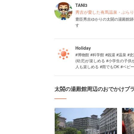
TANI3
秀吉が愛した有馬温泉・ぶらり
豊臣秀吉ゆかりの太閤の湯殿館跡
す
Holiday
#博物館 #科学館 #銭湯 #温泉 #史
(幼児)が楽しめる #小学生の子
人も楽しめる #雨でもOK #ベビ
太閤の湯殿館周辺のおでかけプ