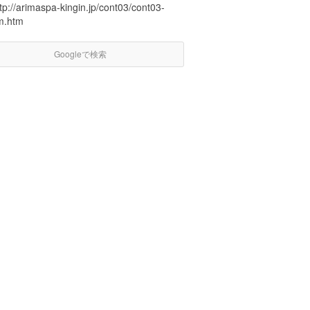
tp://arimaspa-kingin.jp/cont03/cont03-
lm.htm
Googleで検索