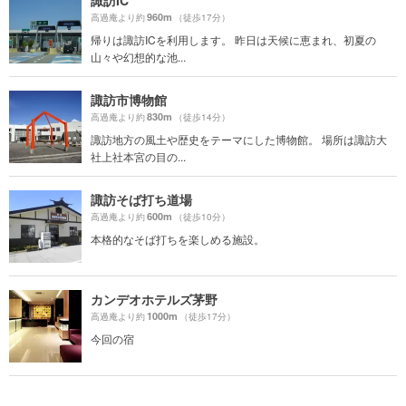
960m
高過庵より約
（徒歩17分）
帰りは諏訪ICを利用します。 昨日は天候に恵まれ、初夏の
山々や幻想的な池...
諏訪市博物館
830m
高過庵より約
（徒歩14分）
諏訪地方の風土や歴史をテーマにした博物館。 場所は諏訪大
社上社本宮の目の...
諏訪そば打ち道場
600m
高過庵より約
（徒歩10分）
本格的なそば打ちを楽しめる施設。
カンデオホテルズ茅野
1000m
高過庵より約
（徒歩17分）
今回の宿