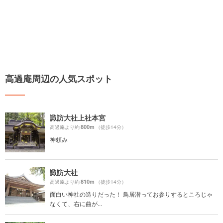
高過庵周辺の人気スポット
諏訪大社上社本宮
800m
高過庵より約
（徒歩14分）
神頼み
諏訪大社
810m
高過庵より約
（徒歩14分）
面白い神社の造りだった！ 鳥居潜ってお参りするところじゃ
なくて、右に曲が...