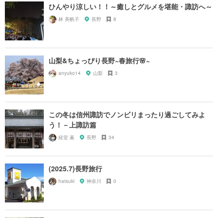
ひんやり涼しい！！～癒しとグルメを堪能・諏訪へ～
林 美帆子
長野
8
山梨&ちょっぴり長野~春旅行🌸~
anyuko14
山梨
3
この冬は信州諏訪でノンビリまったり過ごしてみよ
う！－上諏訪篇
経堂 薫
長野
34
(2025.7)長野旅行
hatsuki
神奈川
0