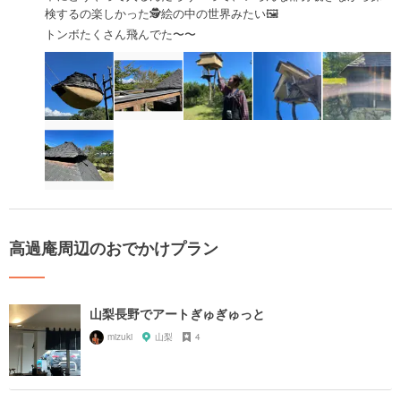
検するの楽しかった🕵️絵の中の世界みたい🖼
トンボたくさん飛んでた〜〜
高過庵周辺のおでかけプラン
山梨長野でアートぎゅぎゅっと
mizuki
山梨
4