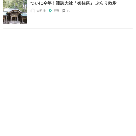
ついに今年！諏訪大社「御柱祭」 ぶらり散歩
大明神
長野
19