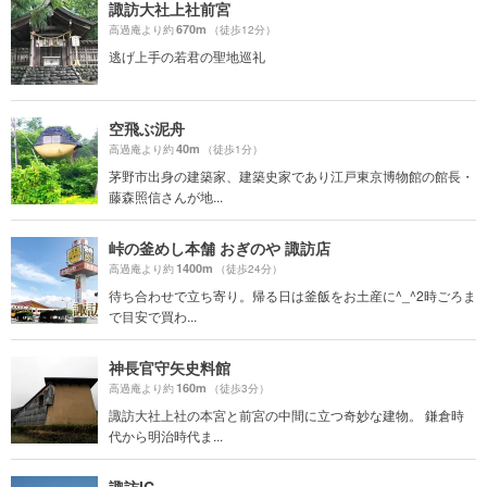
諏訪大社上社前宮
670m
高過庵より約
（徒歩12分）
逃げ上手の若君の聖地巡礼
空飛ぶ泥舟
40m
高過庵より約
（徒歩1分）
茅野市出身の建築家、建築史家であり江戸東京博物館の館長・
藤森照信さんが地...
峠の釜めし本舗 おぎのや 諏訪店
1400m
高過庵より約
（徒歩24分）
待ち合わせで立ち寄り。帰る日は釜飯をお土産に^_^2時ごろま
で目安で買わ...
神長官守矢史料館
160m
高過庵より約
（徒歩3分）
諏訪大社上社の本宮と前宮の中間に立つ奇妙な建物。 鎌倉時
代から明治時代ま...
諏訪IC