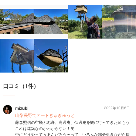
口コミ（1件）
mizuki
2022年10月8日
山梨長野でアートぎゅぎゅっと
藤森照信の空飛ぶ泥舟、高過庵、低過庵を観に行ってきた🌼もう
これは建築なのかわからない！笑
中にどうやって入るんだろう〜って、いろんな部分覗きながら探