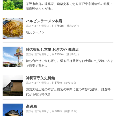
茅野市出身の建築家、建築史家であり江戸東京博物館の館長・
藤森照信さんが地...
ハルピンラーメン本店
1760m
諏訪そば打ち道場より約
（徒歩30分）
地元ラーメン
峠の釜めし本舗 おぎのや 諏訪店
1190m
諏訪そば打ち道場より約
（徒歩20分）
待ち合わせで立ち寄り。帰る日は釜飯をお土産に^_^2時ごろま
で目安で買わ...
神長官守矢史料館
570m
諏訪そば打ち道場より約
（徒歩10分）
諏訪大社上社の本宮と前宮の中間に立つ奇妙な建物。 鎌倉時
代から明治時代ま...
高過庵
600m
諏訪そば打ち道場より約
（徒歩10分）