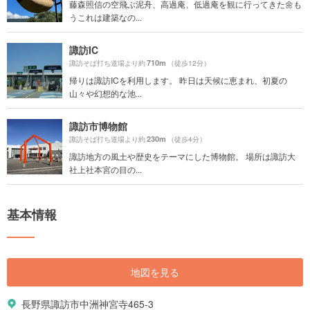
藤森照信の空飛ぶ泥舟、高過庵、低過庵を観に行ってきた🌼も
うこれは建築なの...
諏訪IC
710m
諏訪そば打ち道場より約
（徒歩12分）
帰りは諏訪ICを利用します。 昨日は天候に恵まれ、初夏の
山々や幻想的な池...
諏訪市博物館
230m
諏訪そば打ち道場より約
（徒歩4分）
諏訪地方の風土や歴史をテーマにした博物館。 場所は諏訪大
社上社本宮の目の...
基本情報
地図を見る
長野県諏訪市中洲神宮寺465-3