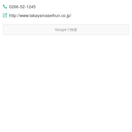
0266-52-1245
http://www.takayamaseihun.co.jp/
Googleで検索