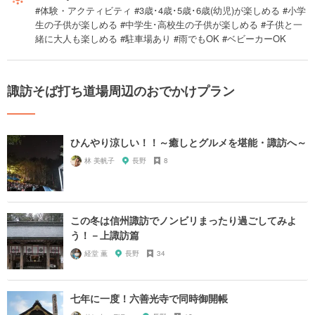
#体験・アクティビティ #3歳･4歳･5歳･6歳(幼児)が楽しめる #小学
生の子供が楽しめる #中学生･高校生の子供が楽しめる #子供と一
緒に大人も楽しめる #駐車場あり #雨でもOK #ベビーカーOK
諏訪そば打ち道場周辺のおでかけプラン
ひんやり涼しい！！～癒しとグルメを堪能・諏訪へ～
林 美帆子
長野
8
この冬は信州諏訪でノンビリまったり過ごしてみよ
う！－上諏訪篇
経堂 薫
長野
34
七年に一度！六善光寺で同時御開帳