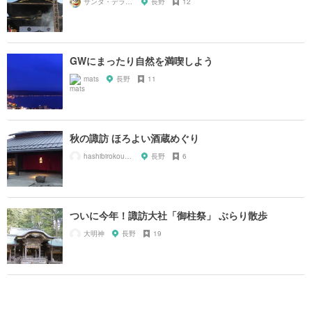
サンタ・デラックス
長野
12
GWにまったり自然を満喫しよう
mats
長野
11
秋の諏訪 ほろよい酒蔵めぐり
hashibirokoungorongo
長野
6
ついに今年！諏訪大社「御柱祭」 ぶらり散歩
大明神
長野
19