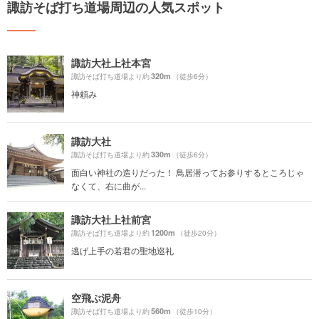
諏訪そば打ち道場周辺の人気スポット
諏訪大社上社本宮
320m
諏訪そば打ち道場より約
（徒歩6分）
神頼み
諏訪大社
330m
諏訪そば打ち道場より約
（徒歩6分）
面白い神社の造りだった！ 鳥居潜ってお参りするところじゃ
なくて、右に曲が...
諏訪大社上社前宮
1200m
諏訪そば打ち道場より約
（徒歩20分）
逃げ上手の若君の聖地巡礼
空飛ぶ泥舟
560m
諏訪そば打ち道場より約
（徒歩10分）