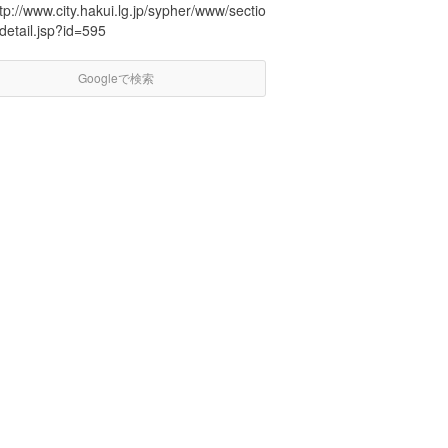
tp://www.city.hakui.lg.jp/sypher/www/sectio
detail.jsp?id=595
Googleで検索