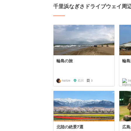
千里浜なぎさドライブウェイ周
輪島の旅
輪島
kattze
石川
3
b
北陸の絶景7選
広島