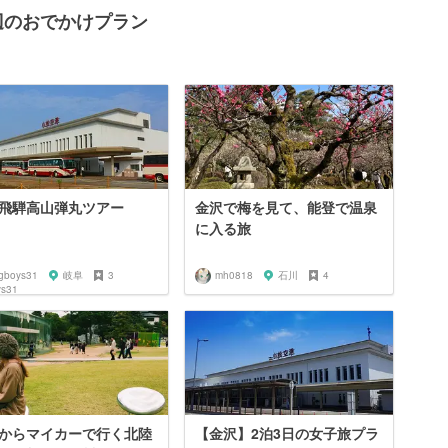
辺のおでかけプラン
飛騨高山弾丸ツアー
金沢で梅を見て、能登で温泉
に入る旅
igboys31
岐阜
3
mh0818
石川
4
からマイカーで行く北陸
【金沢】2泊3日の女子旅プラ