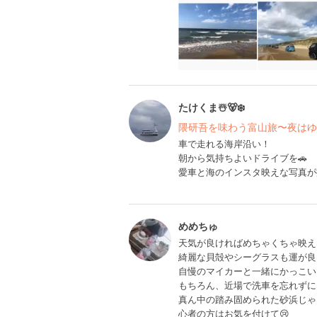
たけくま☃️🐻‍❄️
隈研吾を味わう富山旅〜夜はゆ
車で走れる海岸沿い！
朝から気持ちよいドライブを🚗
愛車と海のインスタ映えな写真が
めめちゅ
天気が良ければめちゃくちゃ映えな
綺麗な貝殻やシーグラスも運が良
自慢のマイカーと一緒にかっこい
もちろん、近場で洗車を忘れずに
真ん中の踏み固められた砂浜じゃ
心者の方はお気を付けて😢