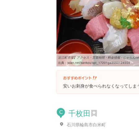
近江町市場】アクセス・営業時間・料金情報 - じゃらんne
出典：
jalan.net/kankou/spt_17201ga3550124554
安いお刺身が食べられなくなってしま
千枚田
C
石川県輪島市白米町