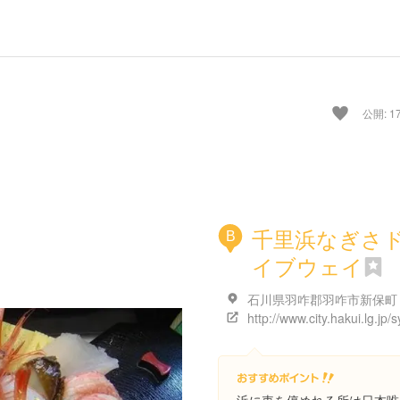
公開: 17
千里浜なぎさ
B
イブウェイ
石川県羽咋郡羽咋市新保町