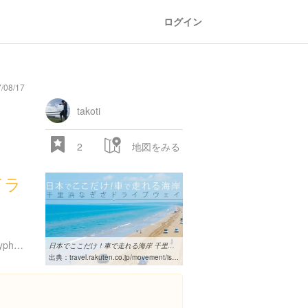
ログイン
/08/17
takoti
2
地図をみる
ドラ
http://www.city.hakui.lg.jp/sypher/www/section/detail.jsp?id=595
日本でここだけ！車で走れる海岸 千里浜なぎさドライブウェイ 【楽天 ...
出典：
travel.rakuten.co.jp/movement/ishikawa/201308-2