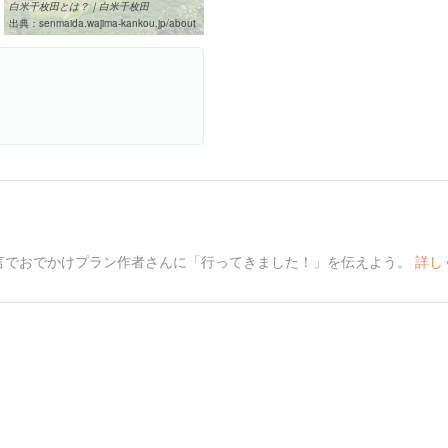
白米千枚田とは？｜白米千枚田
出典：
senmaida.wajima-kankou.jp/about
言でおでかけプラン作者さんに「行ってきました！」を伝えよう。
詳し