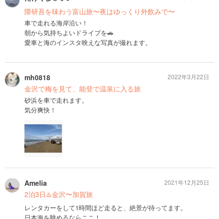
隈研吾を味わう富山旅〜夜はゆっくり外飲みで〜
車で走れる海岸沿い！
朝から気持ちよいドライブを🚗
愛車と海のインスタ映えな写真が撮れます。
mh0818
2022年3月22日
金沢で梅を見て、能登で温泉に入る旅
砂浜を車で走れます。
気分爽快！
Amelia
2021年12月25日
2泊3日♨️金沢〜加賀旅
レンタカーをして1時間ほど走ると、絶景が待ってます。
日本海を眺めるならここ！