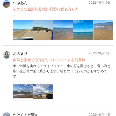
つぶあん
2022年9月16日
初めての金沢能登2泊3日②行程表有り♪
・
おのまり
2022年8月16日
自然と美食で心身がリフレッシュする能登旅
車で砂浜を走れるドライブウェイ。車の窓を開けると、青い海と
広い空が目の前に広がります。晴れの日に行くのがおすすめで
す！
たけくま☃️🐻‍❄️
2022年6月14日