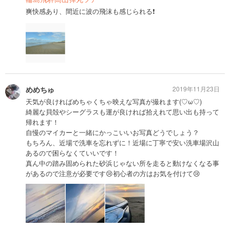
爽快感あり、間近に波の飛沫も感じられる❗️
めめちゅ
2019年11月23日
天気が良ければめちゃくちゃ映えな写真が撮れます(♡ω♡)
綺麗な貝殻やシーグラスも運が良ければ拾えれて思い出も持って
帰れます！
自慢のマイカーと一緒にかっこいいお写真どうでしょう？
もちろん、近場で洗車を忘れずに！近場に丁寧で安い洗車場沢山
あるので困らなくていいです！
真ん中の踏み固められた砂浜じゃない所を走ると動けなくなる事
があるので注意が必要です😢初心者の方はお気を付けて😢