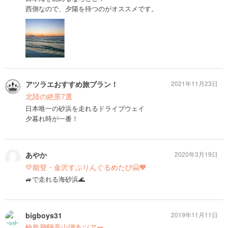
西側なので、夕陽を待つのがオススメです。
アツラエおすすめ旅プラン！
2021年11月23日
北陸の絶景7選
日本唯一の砂浜を走れるドライブウェイ
夕暮れ時が一番！
あやか
2020年3月19日
💛能登・金沢すぷりんぐるめたび🤗🧡
🚙で走れる海砂浜🌊
bigboys31
2019年11月11日
輪島飛騨高山弾丸ツアー