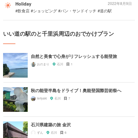
Holiday
2022年8月9日
#飲食店 #ショッピング #パン・サンドイッチ #道の駅
いい道の駅のと千里浜周辺のおでかけプラン
自然と美食で心身がリフレッシュする能登旅
おのまり
石川
1
秋の能登半島をドライブ！奥能登国際芸術祭へ
teriyaki
石川
7
石川県建築の旅 金沢
ずん
石川
6