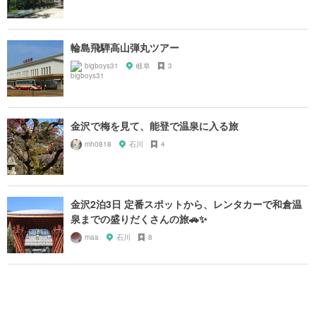
輪島飛騨高山弾丸ツアー
bigboys31
岐阜
3
金沢で梅を見て、能登で温泉に入る旅
mh0818
石川
4
金沢2泊3日 定番スポットから、レンタカーで和倉温
泉までの盛りだくさんの旅🚗✨
maa
石川
8