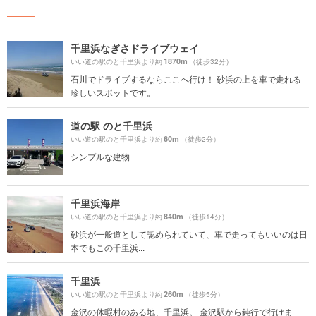
千里浜なぎさドライブウェイ
1870m
いい道の駅のと千里浜より約
（徒歩32分）
石川でドライブするならここへ行け！ 砂浜の上を車で走れる
珍しいスポットです。
道の駅 のと千里浜
60m
いい道の駅のと千里浜より約
（徒歩2分）
シンプルな建物
千里浜海岸
840m
いい道の駅のと千里浜より約
（徒歩14分）
砂浜が一般道として認められていて、車で走ってもいいのは日
本でもこの千里浜...
千里浜
260m
いい道の駅のと千里浜より約
（徒歩5分）
金沢の休暇村のある地、千里浜。 金沢駅から鈍行で行けま