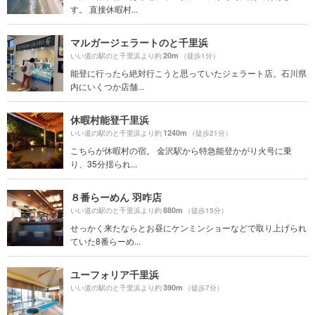
す。 直接休暇村...
マルガージェラートのと千里浜
20m
いい道の駅のと千里浜より約
（徒歩1分）
能登に行ったら絶対行こうと思っていたジェラート店。石川県
内にいくつか店舗...
休暇村能登千里浜
1240m
いい道の駅のと千里浜より約
（徒歩21分）
こちらが休暇村の宿。 金沢駅から特急能登かがり火号に乗
り、35分揺られ...
８番らーめん 羽咋店
880m
いい道の駅のと千里浜より約
（徒歩15分）
せっかく来たならとお昼にケンミンショーなどで取り上げられ
ていた8番らーめ...
ユーフォリア千里浜
390m
いい道の駅のと千里浜より約
（徒歩7分）