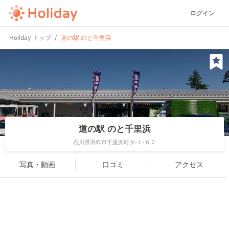
ログイン
Holiday トップ
道の駅 のと千里浜
道の駅 のと千里浜
石川県羽咋市千里浜町タ-１-６２
写真・動画
口コミ
アクセス