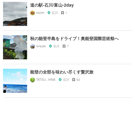
道の駅-石川/富山-2day
morim
石川
1
秋の能登半島をドライブ！奥能登国際芸術祭へ
teriyaki
石川
7
能登の全部を味わい尽くす贅沢旅
TATSU-.-HINA
石川
62