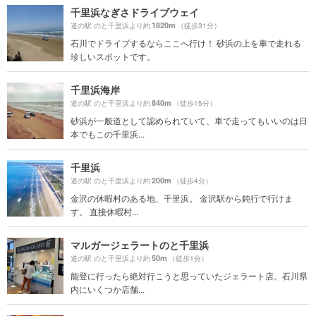
千里浜なぎさドライブウェイ
1820m
道の駅 のと千里浜より約
（徒歩31分）
石川でドライブするならここへ行け！ 砂浜の上を車で走れる
珍しいスポットです。
千里浜海岸
840m
道の駅 のと千里浜より約
（徒歩15分）
砂浜が一般道として認められていて、車で走ってもいいのは日
本でもこの千里浜...
千里浜
200m
道の駅 のと千里浜より約
（徒歩4分）
金沢の休暇村のある地、千里浜。 金沢駅から鈍行で行けま
す。 直接休暇村...
マルガージェラートのと千里浜
50m
道の駅 のと千里浜より約
（徒歩1分）
能登に行ったら絶対行こうと思っていたジェラート店。石川県
内にいくつか店舗...