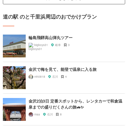
道の駅 のと千里浜周辺のおでかけプラン
輪島飛騨高山弾丸ツアー
bigboys31
岐阜
3
金沢で梅を見て、能登で温泉に入る旅
mh0818
石川
4
金沢2泊3日 定番スポットから、レンタカーで和倉温
泉までの盛りだくさんの旅🚗✨
maa
石川
8