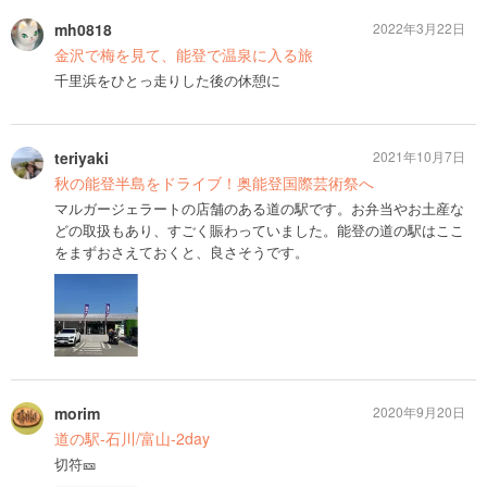
mh0818
2022年3月22日
金沢で梅を見て、能登で温泉に入る旅
千里浜をひとっ走りした後の休憩に
teriyaki
2021年10月7日
秋の能登半島をドライブ！奥能登国際芸術祭へ
マルガージェラートの店舗のある道の駅です。お弁当やお土産な
どの取扱もあり、すごく賑わっていました。能登の道の駅はここ
をまずおさえておくと、良さそうです。
morim
2020年9月20日
道の駅-石川/富山-2day
切符🎫