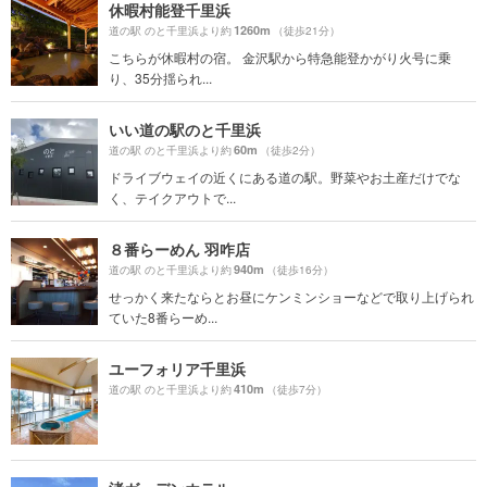
休暇村能登千里浜
1260m
道の駅 のと千里浜より約
（徒歩21分）
こちらが休暇村の宿。 金沢駅から特急能登かがり火号に乗
り、35分揺られ...
いい道の駅のと千里浜
60m
道の駅 のと千里浜より約
（徒歩2分）
ドライブウェイの近くにある道の駅。野菜やお土産だけでな
く、テイクアウトで...
８番らーめん 羽咋店
940m
道の駅 のと千里浜より約
（徒歩16分）
せっかく来たならとお昼にケンミンショーなどで取り上げられ
ていた8番らーめ...
ユーフォリア千里浜
410m
道の駅 のと千里浜より約
（徒歩7分）