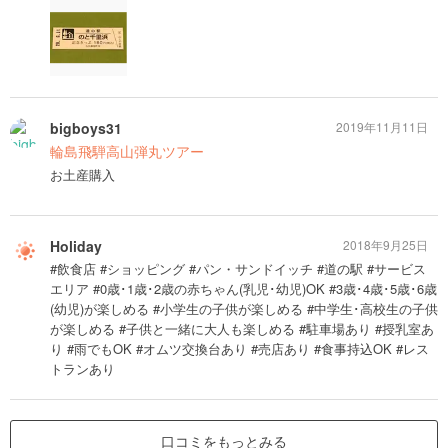
bigboys31
2019年11月11日
輪島飛騨高山弾丸ツアー
お土産購入
Holiday
2018年9月25日
#飲食店 #ショッピング #パン・サンドイッチ #道の駅 #サービス
エリア #0歳･1歳･2歳の赤ちゃん(乳児･幼児)OK #3歳･4歳･5歳･6歳
(幼児)が楽しめる #小学生の子供が楽しめる #中学生･高校生の子供
が楽しめる #子供と一緒に大人も楽しめる #駐車場あり #授乳室あ
り #雨でもOK #オムツ交換台あり #売店あり #食事持込OK #レス
トランあり
口コミをもっとみる