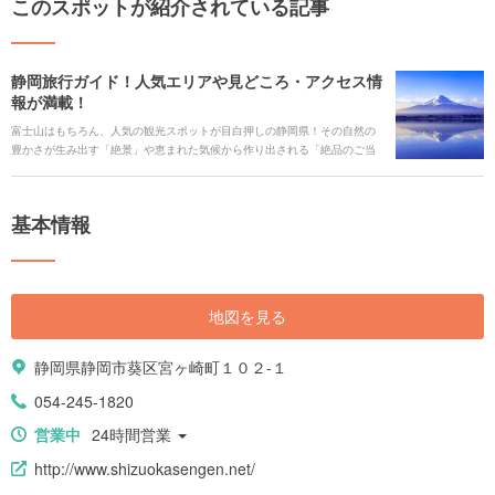
このスポットが紹介されている記事
静岡旅行ガイド！人気エリアや見どころ・アクセス情
報が満載！
富士山はもちろん、人気の観光スポットが目白押しの静岡県！その自然の
豊かさが生み出す「絶景」や恵まれた気候から作り出される「絶品のご当
地グルメ」など、その魅力は様々です。随所で富士山を拝めるので、富士
山と共に旅を楽しみましょう！ 定番の伊豆・熱海エリアや子供も楽しみや
すい富士山エリア、その他にもシーンに合わせてエリアを選ぶことで異な
基本情報
った雰囲気を味わえます。年間を通してイベントも多数開催されており、
熱海では冬でも楽しめる花火大会があります。そんな魅力的な静岡県の観
光スポットやイベント情報をご紹介します。
地図を見る
静岡県静岡市葵区宮ヶ崎町１０２-１
054-245-1820
営業中
24時間営業
http://www.shizuokasengen.net/