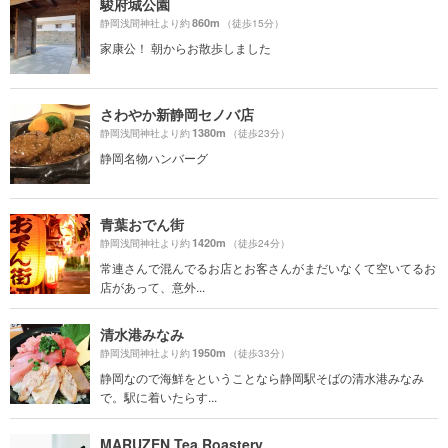
駿府城公園
860m
静岡浅間神社より約
（徒歩15分）
家康公！ 朝からお散歩しました
さわやか新静岡セノバ店
1380m
静岡浅間神社より約
（徒歩23分）
静岡名物ハンバーグ
青葉おでん街
1420m
静岡浅間神社より約
（徒歩24分）
常連さんで混んでるお店とお客さんがまだいなくて空いてるお
店があって、意外...
清水港みなみ
1950m
静岡浅間神社より約
（徒歩33分）
静岡なので海鮮をということなら静岡駅そばの清水港みなみ
で。駅に着いたらす...
MARUZEN Tea Roastery