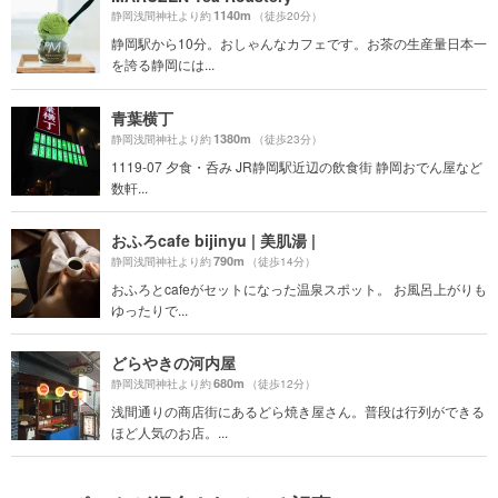
1140m
静岡浅間神社より約
（徒歩20分）
静岡駅から10分。おしゃんなカフェです。お茶の生産量日本一
を誇る静岡には...
青葉横丁
1380m
静岡浅間神社より約
（徒歩23分）
1119-07 夕食・呑み JR静岡駅近辺の飲食街 静岡おでん屋など
数軒...
おふろcafe bijinyu | 美肌湯 |
790m
静岡浅間神社より約
（徒歩14分）
おふろとcafeがセットになった温泉スポット。 お風呂上がりも
ゆったりで...
どらやきの河内屋
680m
静岡浅間神社より約
（徒歩12分）
浅間通りの商店街にあるどら焼き屋さん。普段は行列ができる
ほど人気のお店。...