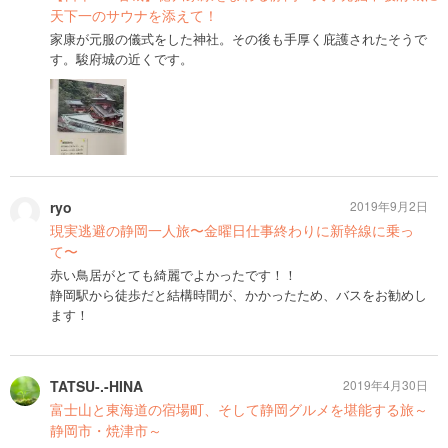
天下一のサウナを添えて！
家康が元服の儀式をした神社。その後も手厚く庇護されたそうで
す。駿府城の近くです。
ryo
2019年9月2日
現実逃避の静岡一人旅〜金曜日仕事終わりに新幹線に乗っ
て〜
赤い鳥居がとても綺麗でよかったです！！
静岡駅から徒歩だと結構時間が、かかったため、バスをお勧めし
ます！
TATSU-.-HINA
2019年4月30日
富士山と東海道の宿場町、そして静岡グルメを堪能する旅～
静岡市・焼津市～