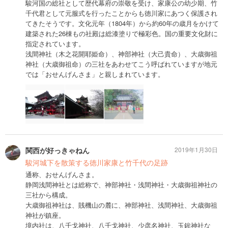
駿河国の総社として歴代幕府の崇敬を受け、家康公の幼少期、竹
千代君として元服式を行ったことからも徳川家にあつく保護され
てきたそうです。文化元年（1804年）から約60年の歳月をかけて
建築された26棟もの社殿は総漆塗りで極彩色。国の重要文化財に
指定されています。
浅間神社（木之花開耶姫命）、神部神社（大己貴命）、大歳御祖
神社（大歳御祖命）の三社をあわせてこう呼ばれていますが地元
では「おせんげんさま」と親しまれています。
関西が好っきゃねん
2019年1月30日
駿河城下を散策する徳川家康と竹千代の足跡
通称、おせんげんさま。
静岡浅間神社とは総称で、神部神社・浅間神社・大歳御祖神社の
三社から構成。
大歳御祖神社は、賎機山の麓に、神部神社、浅間神社、大歳御祖
神社が鎮座。
境内社は、八千戈神社、八千戈神社、少彦名神社、玉鉾神社な