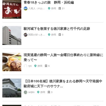
青春18きっぷの旅 静岡・浜松編
八尾人（やおんちゅ）
静岡
21
駿河城下を散策する徳川家康と竹千代の足跡
関西が好っきゃねん
静岡
0
現実逃避の静岡一人旅〜金曜日仕事終わりに新幹線に
乗って〜
ryo
静岡
6
【日本100名城】徳川家康をまわる静岡〜天守発掘中
駿府城に天下一のサウナ...
seijiro
静岡
3