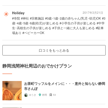
Holiday
2017年3月21日
#寺院 #神社 #宗教施設 #0歳･1歳･2歳の赤ちゃん(乳児･幼児)OK #3
歳･4歳･5歳･6歳(幼児)が楽しめる #小学生の子供が楽しめる #中学
生･高校生の子供が楽しめる #子供と一緒に大人も楽しめる #駐車
場あり #ベビーカーOK
口コミをもっとみる
静岡浅間神社周辺のおでかけプラン
お茶町ワッフルをメインに・・・意外と知らない静岡
市さんぽ
ゆうき
静岡
53