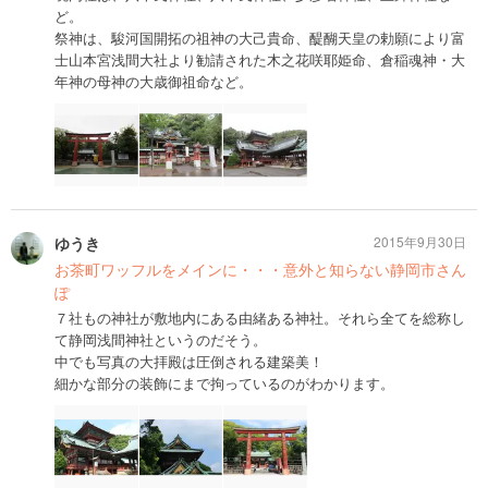
ど。
祭神は、駿河国開拓の祖神の大己貴命、醍醐天皇の勅願により富
士山本宮浅間大社より勧請された木之花咲耶姫命、倉稲魂神・大
年神の母神の大歳御祖命など。
ゆうき
2015年9月30日
お茶町ワッフルをメインに・・・意外と知らない静岡市さん
ぽ
７社もの神社が敷地内にある由緒ある神社。それら全てを総称し
て静岡浅間神社というのだそう。
中でも写真の大拝殿は圧倒される建築美！
細かな部分の装飾にまで拘っているのがわかります。