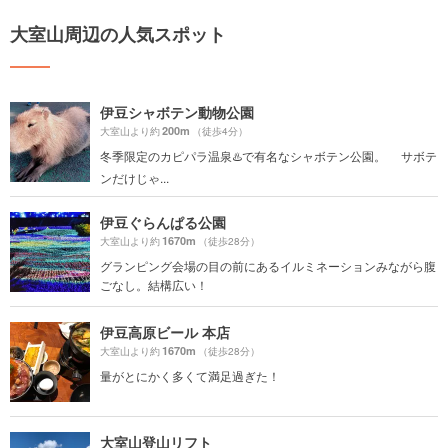
大室山周辺の人気スポット
伊豆シャボテン動物公園
200m
大室山より約
（徒歩4分）
冬季限定のカピパラ温泉♨️で有名なシャボテン公園。 サボテ
ンだけじゃ...
伊豆ぐらんぱる公園
1670m
大室山より約
（徒歩28分）
グランピング会場の目の前にあるイルミネーションみながら腹
ごなし。結構広い！
伊豆高原ビール 本店
1670m
大室山より約
（徒歩28分）
量がとにかく多くて満足過ぎた！
大室山登山リフト