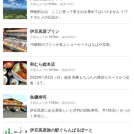
570m
大室山より約
（徒歩10分）
神秘的な山 ここに登って富士山を褒めてはいけません イワ
ナガヒメの伝説が...
伊豆高原プリン
1670m
大室山より約
（徒歩28分）
15種類のプリンが並ぶショーケースはもはや宝箱。
和むら総本店
1910m
大室山より約
（徒歩32分）
2022年1月2日（日）放送 和豚もちぶたの厚切りロースかつ定
食：2,7...
魚磯寿司
1720m
大室山より約
（徒歩29分）
伊豆高原にある美味しいと評判の回転寿司。 R135沿い せっか
く伊豆に...
伊豆高原旅の駅ぐらんぱるぽーと