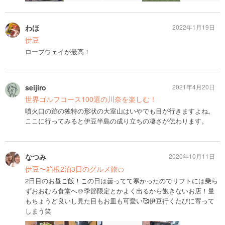
わほ
2022年1月19日
伊豆
ロープウェイが最高！
seijiro
2021年4月20日
世界ゴルフコース100選の川奈を楽しむ！
噴火口の跡の独特の形状の大室山はいやでも目が行きますよね。
ここに行ってみると伊豆半島の成り立ちの凄さが伝わります。
なつみ
2020年10月11日
伊豆〜箱根2泊3日のグルメ旅🍊
2日目のお昼ご飯！この日は曇ってて寒かったのでリフトには乗ら
ずおおむろ食堂へ🍲季節限定とかよく出るから飽きないお店！量
もちょうど良いし見た目もお皿も可愛い🥰伊豆行くたびに寄って
しまう笑