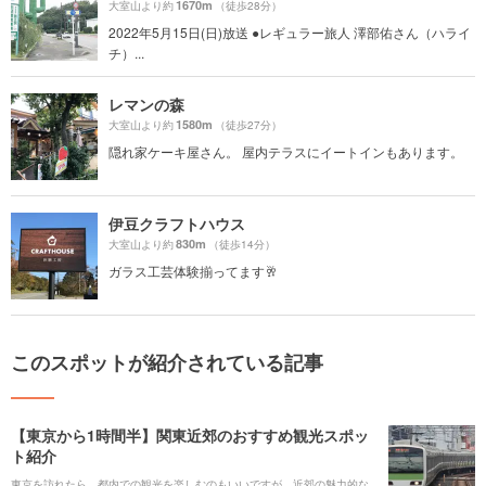
1670m
大室山より約
（徒歩28分）
2022年5月15日(日)放送 ●レギュラー旅人 澤部佑さん（ハライ
チ）...
レマンの森
1580m
大室山より約
（徒歩27分）
隠れ家ケーキ屋さん。 屋内テラスにイートインもあります。
伊豆クラフトハウス
830m
大室山より約
（徒歩14分）
ガラス工芸体験揃ってます🥂
このスポットが紹介されている記事
【東京から1時間半】関東近郊のおすすめ観光スポッ
ト紹介
東京を訪れたら、都内での観光を楽しむのもいいですが、近郊の魅力的な