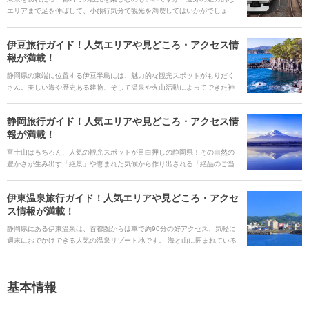
エリアまで足を伸ばして、小旅行気分で観光を満喫してはいかがでしょ
う。今回は、大人気の千葉・浦安の東京ディズニーランドから、横浜、鎌
倉に箱根湯本、そして長野・軽井沢まで、山手線の駅から1時間半以内で行
伊豆旅行ガイド！人気エリアや見どころ・アクセス情
けるエリアと、そのエリアおすすめのスポットをご紹介します。
報が満載！
静岡県の東端に位置する伊豆半島には、魅力的な観光スポットがもりだく
さん。美しい海や歴史ある建物、そして温泉や火山活動によってできた神
秘的なスポットなどは、訪れる人を魅了します。また、新鮮な海産物やB級
グルメなど、絶品グルメも人気です。 今回はそんな伊豆半島を旅行する際
静岡旅行ガイド！人気エリアや見どころ・アクセス情
の見どころや人気の観光スポット、全国各地からのアクセス方法や島内の
報が満載！
移動手段に至るまで、たっぷりとご紹介します。
富士山はもちろん、人気の観光スポットが目白押しの静岡県！その自然の
豊かさが生み出す「絶景」や恵まれた気候から作り出される「絶品のご当
地グルメ」など、その魅力は様々です。随所で富士山を拝めるので、富士
山と共に旅を楽しみましょう！ 定番の伊豆・熱海エリアや子供も楽しみや
伊東温泉旅行ガイド！人気エリアや見どころ・アクセ
すい富士山エリア、その他にもシーンに合わせてエリアを選ぶことで異な
ス情報が満載！
った雰囲気を味わえます。年間を通してイベントも多数開催されており、
熱海では冬でも楽しめる花火大会があります。そんな魅力的な静岡県の観
静岡県にある伊東温泉は、首都圏からは車で約90分の好アクセス、気軽に
光スポットやイベント情報をご紹介します。
週末におでかけできる人気の温泉リゾート地です。 海と山に囲まれている
ことから、恵まれた自然の造形美が魅力で、また、港から水揚げされた新
鮮な魚介も楽しめます。ご利益が期待できる七福神めぐりの後は、温泉で
ゆったりリラックス。伊東温泉のオススメスポットを紹介します！
基本情報