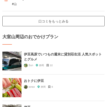
#山
口コミをもっとみる
大室山周辺のおでかけプラン
伊豆高原でいつもの週末に貸別荘生活 人気スポット
とグルメ
Sun
静岡
22
おトクに伊豆
sorao
静岡
6
伊豆