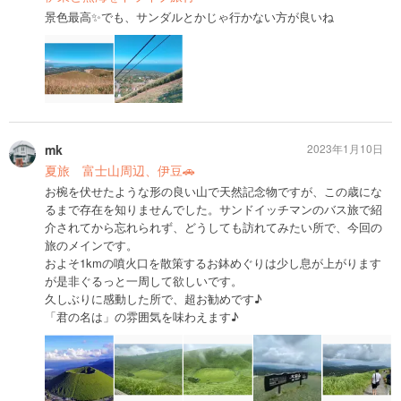
景色最高✨でも、サンダルとかじゃ行かない方が良いね
mk
2023年1月10日
夏旅 富士山周辺、伊豆🚗
お椀を伏せたような形の良い山で天然記念物ですが、この歳にな
るまで存在を知りませんでした。サンドイッチマンのバス旅で紹
介されてから忘れられず、どうしても訪れてみたい所で、今回の
旅のメインです。
およそ1kmの噴火口を散策するお鉢めぐりは少し息が上がります
が是非ぐるっと一周して欲しいです。
久しぶりに感動した所で、超お勧めです♪
「君の名は」の雰囲気を味わえます♪