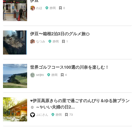
わほ
静岡
0
伊豆〜箱根2泊3日のグルメ旅🍊
なつみ
静岡
1
世界ゴルフコース100選の川奈を楽しむ！
seijiro
静岡
4
♥伊豆高原きらの里で過ごすのんびり＆ゆる旅プラン
☺ ～✨いい夫婦の日2...
ぷにさん
静岡
73