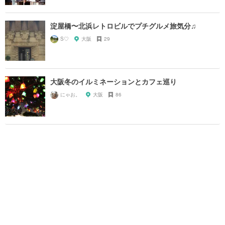
淀屋橋〜北浜レトロビルでプチグルメ旅気分♫
S♡
大阪
29
大阪冬のイルミネーションとカフェ巡り
にゃお。
大阪
86