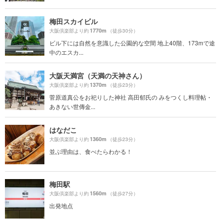
梅田スカイビル
1770m
大阪倶楽部より約
（徒歩30分）
ビル下には自然を意識した公園的な空間 地上40階、173mで途
中のエスカ...
大阪天満宮（天満の天神さん）
1370m
大阪倶楽部より約
（徒歩23分）
菅原道真公をお祀りした神社 高田郁氏の みをつくし料理帖・
あきない世傳金...
はなだこ
1360m
大阪倶楽部より約
（徒歩23分）
並ぶ理由は、食べたらわかる！
梅田駅
1560m
大阪倶楽部より約
（徒歩27分）
出発地点