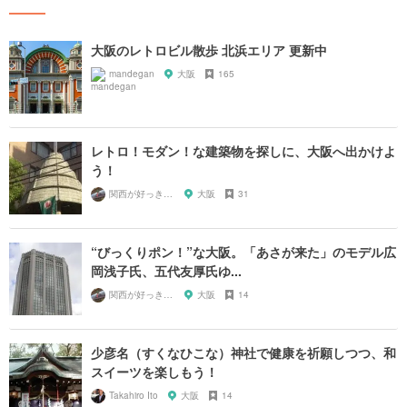
大阪のレトロビル散歩 北浜エリア 更新中
mandegan
大阪
165
レトロ！モダン！な建築物を探しに、大阪へ出かけよ
う！
関西が好っきゃねん
大阪
31
“びっくりポン！”な大阪。「あさが来た」のモデル広
岡浅子氏、五代友厚氏ゆ...
関西が好っきゃねん
大阪
14
少彦名（すくなひこな）神社で健康を祈願しつつ、和
スイーツを楽しもう！
Takahiro Ito
大阪
14