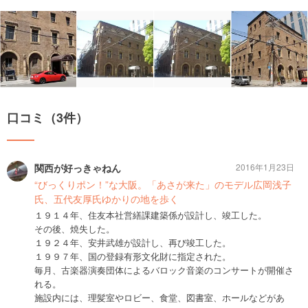
口コミ（3件）
関西が好っきゃねん
2016年1月23日
“びっくりポン！”な大阪。「あさが来た」のモデル広岡浅子
氏、五代友厚氏ゆかりの地を歩く
１９１４年、住友本社営繕課建築係が設計し、竣工した。
その後、焼失した。
１９２４年、安井武雄が設計し、再び竣工した。
１９９７年、国の登録有形文化財に指定された。
毎月、古楽器演奏団体によるバロック音楽のコンサートが開催さ
れる。
施設内には、理髪室やロビー、食堂、図書室、ホールなどがあ