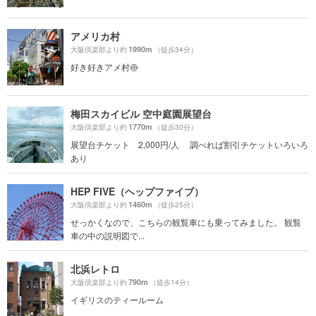
アメリカ村
1990m
大阪倶楽部より約
（徒歩34分）
好き好きアメ村🍥
梅田スカイビル 空中庭園展望台
1770m
大阪倶楽部より約
（徒歩30分）
展望台チケット 2,000円/人 調べれば割引チケットいろいろ
あり
HEP FIVE（ヘップファイブ）
1460m
大阪倶楽部より約
（徒歩25分）
せっかくなので、こちらの観覧車にも乗ってみました。 観覧
車の中の説明図で...
北浜レトロ
790m
大阪倶楽部より約
（徒歩14分）
イギリスのティールーム