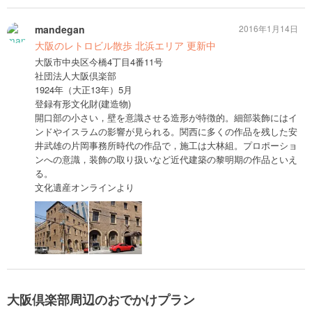
mandegan
2016年1月14日
大阪のレトロビル散歩 北浜エリア 更新中
大阪市中央区今橋4丁目4番11号
社団法人大阪倶楽部
1924年（大正13年）5月
登録有形文化財(建造物)
開口部の小さい，壁を意識させる造形が特徴的。細部装飾にはイ
ンドやイスラムの影響が見られる。関西に多くの作品を残した安
井武雄の片岡事務所時代の作品で，施工は大林組。プロポーショ
ンへの意識，装飾の取り扱いなど近代建築の黎明期の作品といえ
る。
文化遺産オンラインより
大阪倶楽部周辺のおでかけプラン