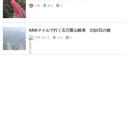
小鳥
富山
9
ANAマイルで行く石川富山岐阜 2泊3日の旅
中野 智江子
石川
3