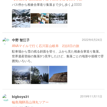
バス停から相倉合掌造り集落まで少し歩くよ🚶‍♀️🚶‍♀️
中野 智江子
2022年6月24日
ANAマイルで行く石川富山岐阜 2泊3日の旅
駐車場から雪の残る斜面を登り、上から見た相倉合掌造り集落。
世界遺産登録の集落3つ見学したけど、集落ごとの地形や規模で雰
囲気いろいろ。
bigboys31
2019年11月11日
輪島飛騨高山弾丸ツアー