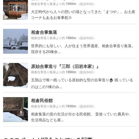
1950m
相倉合掌造り集落より約
（徒歩33分）
大正時代から人々の憩いの場となってきた「まつや」。お土産
コーナもあるお食事処🍲
相倉合掌集落
1960m
相倉合掌造り集落より約
（徒歩33分）
世界的にも珍しい、人が住まう世界遺産、相倉合掌造り集落。
現存する20棟余...
原始合掌造り『三郎（旧岩本家）』
1990m
相倉合掌造り集落より約
（徒歩34分）
五箇山で唯一残っている原始的な型の合掌造り🏠 残っている
のはこの1棟のみ...
相倉民俗館
1930m
相倉合掌造り集落より約
（徒歩33分）
相倉集落の昔の生活が分かる民俗館。 昔使っていた農具や、
生活用品なども展...