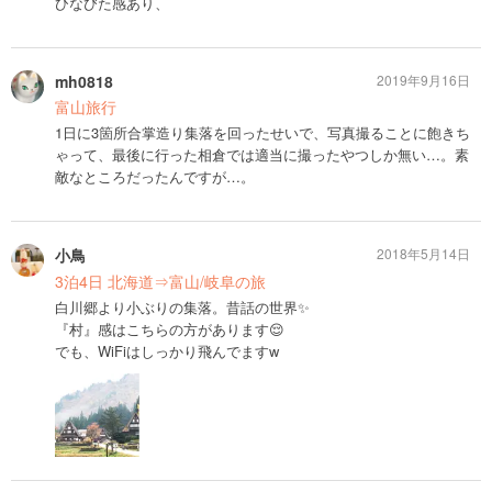
ひなびた感あり、
mh0818
2019年9月16日
富山旅行
1日に3箇所合掌造り集落を回ったせいで、写真撮ることに飽きち
ゃって、最後に行った相倉では適当に撮ったやつしか無い…。素
敵なところだったんですが…。
小鳥
2018年5月14日
3泊4日 北海道⇒富山/岐阜の旅
白川郷より小ぶりの集落。昔話の世界✨
『村』感はこちらの方があります😌
でも、WiFiはしっかり飛んでますw