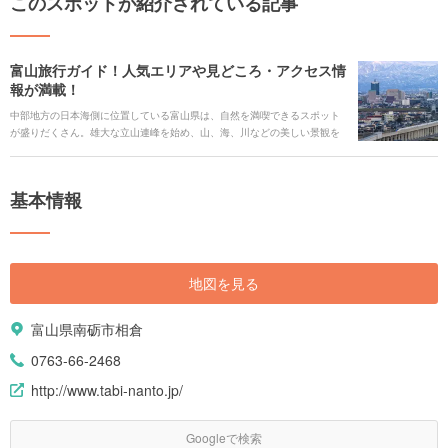
このスポットが紹介されている記事
富山旅行ガイド！人気エリアや見どころ・アクセス情
報が満載！
中部地方の日本海側に位置している富山県は、自然を満喫できるスポット
が盛りだくさん。雄大な立山連峰を始め、山、海、川などの美しい景観を
楽しめるエリアが点在しています。また、世界文化遺産に登録されている
合掌造り集落や、1614年に建立した歴史ある寺院の高岡山瑞龍寺など、日
本の文化を感じられる場所も必見。イベントが好きな人は毎年25万人もの
基本情報
見物客が訪れるおわら風の盆がおすすめです。さまざまなスポットを巡
り、富山の魅力を知りましょう。
地図を見る
富山県南砺市相倉
0763-66-2468
http://www.tabi-nanto.jp/
Googleで検索