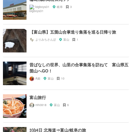
bigboys31
岐阜
3
【富山県】五箇山合掌造り集落を巡る日帰り旅
よりみちさんぽ
富山
1
昔ばなしの世界、山里の合掌集落を訪ねて 富山県五
箇山へGO！
A姫
富山
10
富山旅行
mh0818
富山
6
3泊4日 北海道⇒富山/岐阜の旅