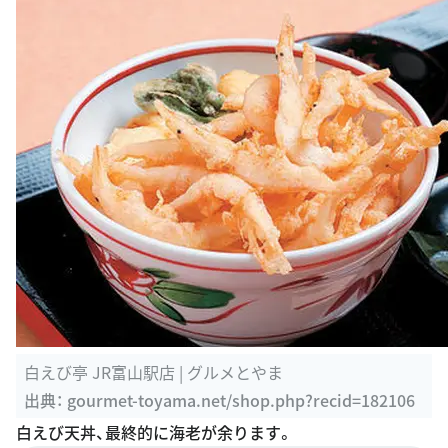
白えび亭 JR富山駅店 | グルメとやま
出典：
gourmet-toyama.net/shop.php?recid=182106
白えび天丼、最終的に海老が余ります。