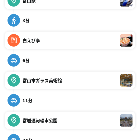
富山駅
3分
白えび亭
6分
富山市ガラス美術館
11分
富岩運河環水公園