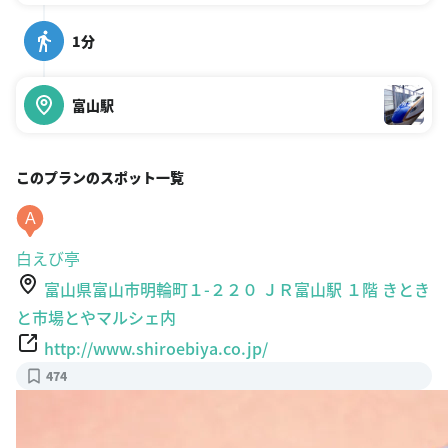
1分
富山駅
このプランのスポット一覧
A
白えび亭
富山県富山市明輪町１-２２０ ＪＲ富山駅 １階 きとき
と市場とやマルシェ内
http://www.shiroebiya.co.jp/
474