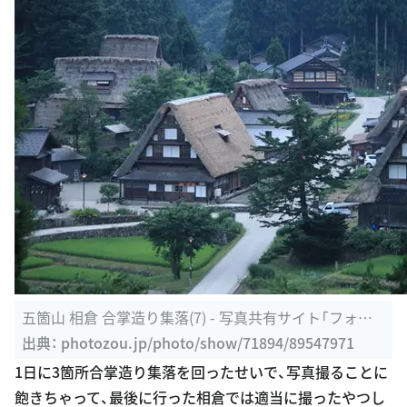
五箇山 相倉 合掌造り集落(7) - 写真共有サイト「フォト
蔵」
出典：
photozou.jp/photo/show/71894/89547971
1日に3箇所合掌造り集落を回ったせいで、写真撮ることに
飽きちゃって、最後に行った相倉では適当に撮ったやつし