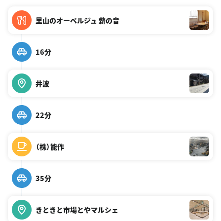
里山のオーベルジュ 薪の音
16分
井波
22分
（株）能作
35分
きときと市場とやマルシェ