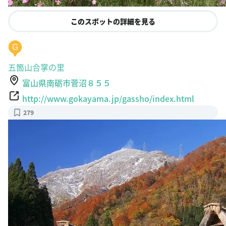
このスポットの詳細を見る
G
五箇山合掌の里
富山県南砺市菅沼８５５
http://www.gokayama.jp/gassho/index.html
279