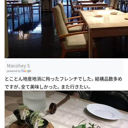
Macohey S
G
とことん地産地消に拘ったフレンチでした。結構品数多め
oogle Plac
ですが、全て美味しかった。また行きたい。
es