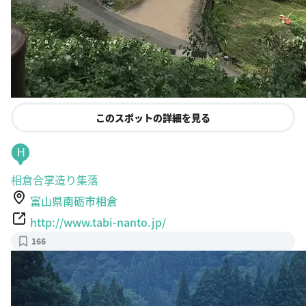
このスポットの詳細を見る
H
相倉合掌造り集落
富山県南砺市相倉
http://www.tabi-nanto.jp/
166