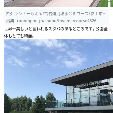
県外ランナーも走る！富岩運河環水公園コース（富山市） |
富山 | 中部 ...
出典：
runnippon.jp/chubu/toyama/course4826
世界一美しいと言われるスタバのあるところです。公園全
体もとても綺麗。