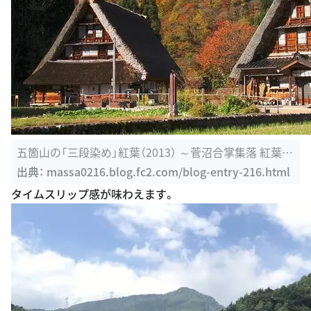
五箇山の「三段染め」紅葉（2013） ～菅沼合掌集落 紅葉と
雪と青空と ...
出典：
massa0216.blog.fc2.com/blog-entry-216.html
タイムスリップ感が味わえます。