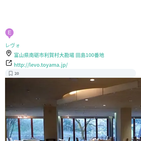
E
レヴォ
富山県南砺市利賀村大勘場 田島100番地
http://levo.toyama.jp/
20