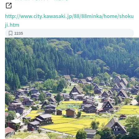
http://www.city.kawasaki.jp/88/88minka/home/shoku
ji.htm
2235