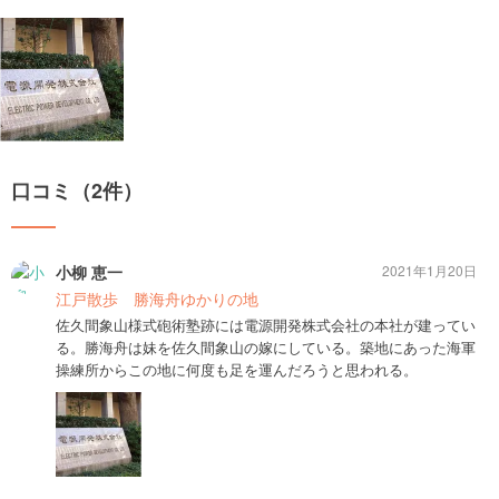
口コミ（2件）
小柳 恵一
2021年1月20日
江戸散歩 勝海舟ゆかりの地
佐久間象山様式砲術塾跡には電源開発株式会社の本社が建ってい
る。勝海舟は妹を佐久間象山の嫁にしている。築地にあった海軍
操練所からこの地に何度も足を運んだろうと思われる。