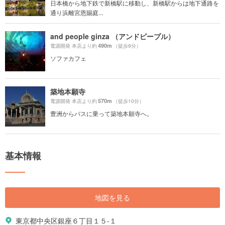
日本橋から地下鉄で新橋駅に移動し、新橋駅からは地下通路を
通り浜離宮恩賜庭...
and people ginza （アンドピープル）
490m
電源開発 本店より約
（徒歩9分）
ソファカフェ
築地本願寺
570m
電源開発 本店より約
（徒歩10分）
豊洲からバスに乗って築地本願寺へ。
基本情報
地図を見る
東京都中央区銀座６丁目１５-１