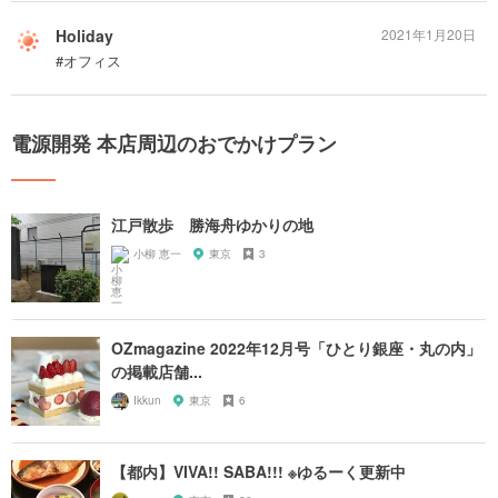
Holiday
2021年1月20日
#オフィス
電源開発 本店周辺のおでかけプラン
江戸散歩 勝海舟ゆかりの地
小柳 恵一
東京
3
OZmagazine 2022年12月号「ひとり銀座・丸の内」
の掲載店舗...
Ikkun
東京
6
【都内】VIVA!! SABA!!! ※ゆるーく更新中