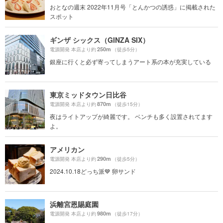
おとなの週末 2022年11月号「とんかつの誘惑」に掲載された
スポット
ギンザ シックス（GINZA SIX）
250m
電源開発 本店より約
（徒歩5分）
銀座に行くと必ず寄ってしまうアート系の本が充実している
東京ミッドタウン日比谷
870m
電源開発 本店より約
（徒歩15分）
夜はライトアップが綺麗です。 ベンチも多く設置されてます
よ。
アメリカン
290m
電源開発 本店より約
（徒歩5分）
2024.10.18どっち派💙 卵サンド
浜離宮恩賜庭園
980m
電源開発 本店より約
（徒歩17分）