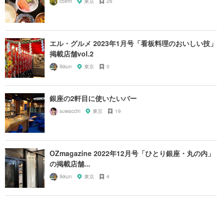
coem
東京
26
エル・グルメ 2023年1月号「看板料理のおいしい技」
掲載店舗vol.2
Ikkun
東京
0
銀座の2軒目に使いたいバー
suwacchi
東京
19
OZmagazine 2022年12月号「ひとり銀座・丸の内」
の掲載店舗...
Ikkun
東京
4