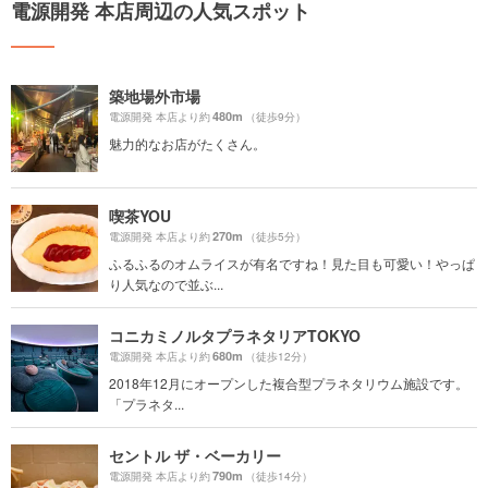
電源開発 本店周辺の人気スポット
築地場外市場
480m
電源開発 本店より約
（徒歩9分）
魅力的なお店がたくさん。
喫茶YOU
270m
電源開発 本店より約
（徒歩5分）
ふるふるのオムライスが有名ですね！見た目も可愛い！やっぱ
り人気なので並ぶ...
コニカミノルタプラネタリアTOKYO
680m
電源開発 本店より約
（徒歩12分）
2018年12月にオープンした複合型プラネタリウム施設です。
「プラネタ...
セントル ザ・ベーカリー
790m
電源開発 本店より約
（徒歩14分）