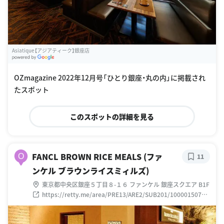
Asiatique【アジアティーク】銀座店
G
oogle Places
OZmagazine 2022年12月号「ひとり銀座・丸の内」に掲載され
たスポット
このスポットの詳細を見る
FANCL BROWN RICE MEALS (ファ
O
11
ンケル ブラウンライスミィルズ)
東京都中央区銀座５丁目８-１６ ファンケル 銀座スクエア B1F
https://retty.me/area/PRE13/ARE2/SUB201/10000150778
5/