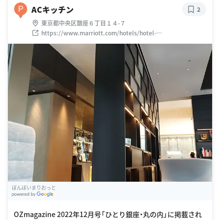
ACキッチン
P
2
東京都中央区銀座６丁目１４-７
https://www.marriott.com/hotels/hotel-
information/restaurant/tyoar-ac-hotel-tokyo-ginza/
ぼんぼいまりおっと
G
oogle Places
OZmagazine 2022年12月号「ひとり銀座・丸の内」に掲載され