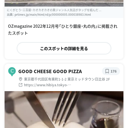
にくがとう・三百屋・カオカオカオの異ジャンル人気店がタッグを組んだ ...
出典：
prtimes.jp/main/html/rd/p/000000005.000038983.html
OZmagazine 2022年12月号「ひとり銀座・丸の内」に掲載され
たスポット
このスポットの詳細を見る
GOOD CHEESE GOOD PIZZA
C
176
東京都千代田区有楽町1-1-2 東京ミッドタウン日比谷 2F
https://www.hibiya.tokyo-
midtown.com/jp/sp/restaurants/21900/