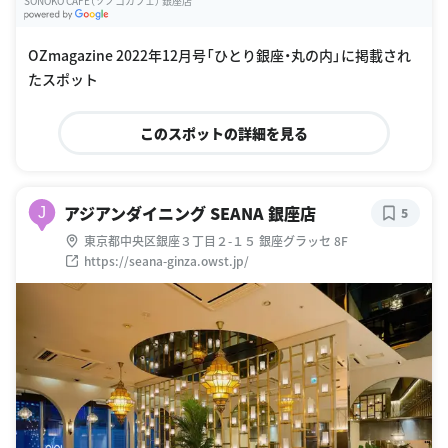
SONOKO CAFE（ソノコカフェ） 銀座店
G
oogle Places
OZmagazine 2022年12月号「ひとり銀座・丸の内」に掲載され
たスポット
このスポットの詳細を見る
アジアンダイニング SEANA 銀座店
J
5
東京都中央区銀座３丁目２-１５ 銀座グラッセ 8F
https://seana-ginza.owst.jp/