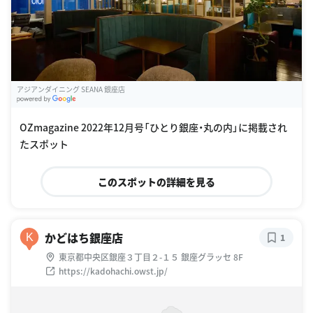
アジアンダイニング SEANA 銀座店
G
oogle Places
OZmagazine 2022年12月号「ひとり銀座・丸の内」に掲載され
たスポット
このスポットの詳細を見る
かどはち銀座店
K
1
東京都中央区銀座３丁目２-１５ 銀座グラッセ 8F
https://kadohachi.owst.jp/