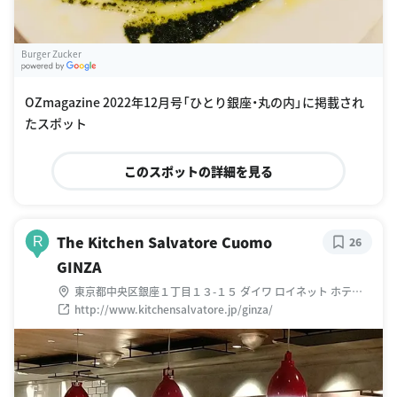
Burger Zucker
G
oogle Places
OZmagazine 2022年12月号「ひとり銀座・丸の内」に掲載され
たスポット
このスポットの詳細を見る
The Kitchen Salvatore Cuomo
R
26
GINZA
東京都中央区銀座１丁目１３-１５ ダイワ ロイネット ホテル
銀座 2F
http://www.kitchensalvatore.jp/ginza/