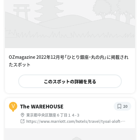
OZmagazine 2022年12月号「ひとり銀座・丸の内」に掲載され
たスポット
このスポットの詳細を見る
The WAREHOUSE
V
20
東京都中央区銀座６丁目１４-３
https://www.marriott.com/hotels/travel/tyoal-aloft-
tokyo-ginza/?scid=bb1a189a-fec3-4d19-a255-
54ba596febe2&y_source=1_MTU3MDg4MjEtNzE1LWxvY2F
0aW9uLmdvb2dsZV93ZWJzaXRlX292ZXJyaWRl