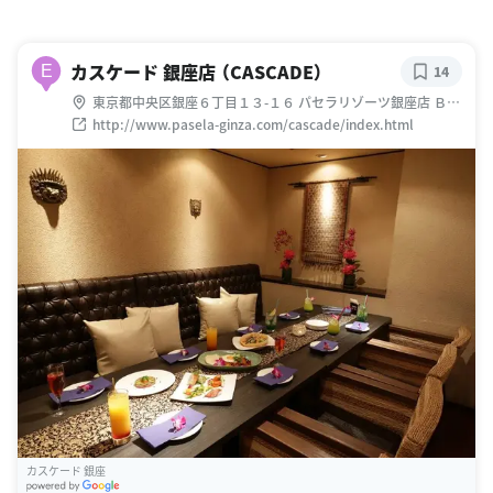
カスケード 銀座店 （CASCADE）
E
14
東京都中央区銀座６丁目１３-１６ パセラリゾーツ銀座店 Ｂ３
Ｆ
http://www.pasela-ginza.com/cascade/index.html
カスケード 銀座
G