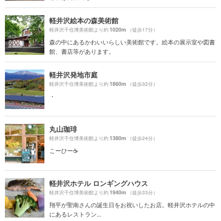
軽井沢絵本の森美術館
1020m
軽井沢千住博美術館より約
（徒歩17分）
森の中にあるかわいいらしい美術館です。絵本の展示室や図書
館、書店等があります。
軽井沢発地市庭
1860m
軽井沢千住博美術館より約
（徒歩32分）
・
丸山珈琲
1380m
軽井沢千住博美術館より約
（徒歩24分）
こーひー☕️
軽井沢ホテル ロンギングハウス
1940m
軽井沢千住博美術館より約
（徒歩33分）
翔平が聖南さんの誕生日をお祝いしたお店。軽井沢ホテルの中
にあるレストラン...