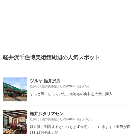
軽井沢千住博美術館周辺の人気スポット
ツルヤ 軽井沢店
420m
軽井沢千住博美術館より約
（徒歩7分）
ずっと気になっていたご当地もの食材を大量に購入
軽井沢タリアセン
840m
軽井沢千住博美術館より約
（徒歩15分）
軽井沢に到着するといつもまず最初にここに来ます！天気が良
ければ阿蘇山も望...