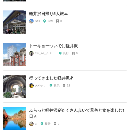
軽井沢日帰り5人旅🚗
Sak
長野
3
トーキョーついでに軽井沢
etu_ko_☆BEPPU
長野
0
行ってきました軽井沢🎵
あやぁ。
群馬
22
ふらっと軽井沢🍃たくさん歩いて景色と食を楽しむ1
日🚶
ar
長野
2