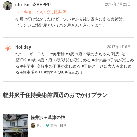
etu_ko_☆BEPPU
2017年7月23日
トーキョーついでに軽井沢
今回は行けなかったけど、ツルヤから徒歩圏内にある美術館。
ブランジェ浅野屋というパン屋さんも入ってます。
Holiday
2017年1月6日
#アートギャラリー #美術館 #0歳･1歳･2歳の赤ちゃん(乳児･幼
児)OK #3歳･4歳･5歳･6歳(幼児)が楽しめる #小学生の子供が楽しめ
る #中学生･高校生の子供が楽しめる #子供と一緒に大人も楽しめ
る #駐車場あり #雨でもOK #売店あり
軽井沢千住博美術館周辺のおでかけプラン
軽井沢＋草津の旅
あ。
群馬
8