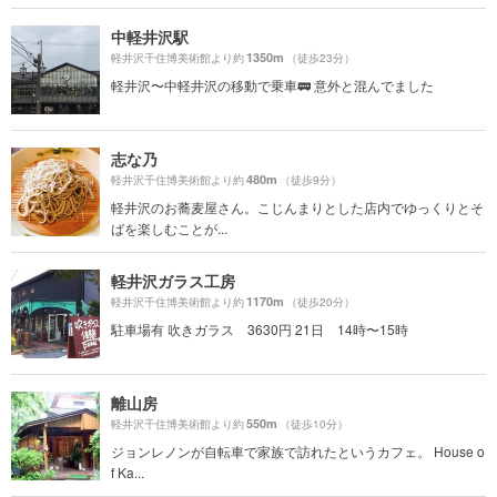
中軽井沢駅
1350m
軽井沢千住博美術館より約
（徒歩23分）
軽井沢〜中軽井沢の移動で乗車🚃 意外と混んでました
志な乃
480m
軽井沢千住博美術館より約
（徒歩9分）
軽井沢のお蕎麦屋さん。こじんまりとした店内でゆっくりとそ
ばを楽しむことが...
軽井沢ガラス工房
1170m
軽井沢千住博美術館より約
（徒歩20分）
駐車場有 吹きガラス 3630円 21日 14時〜15時
離山房
550m
軽井沢千住博美術館より約
（徒歩10分）
ジョンレノンが自転車で家族で訪れたというカフェ。 House o
f Ka...