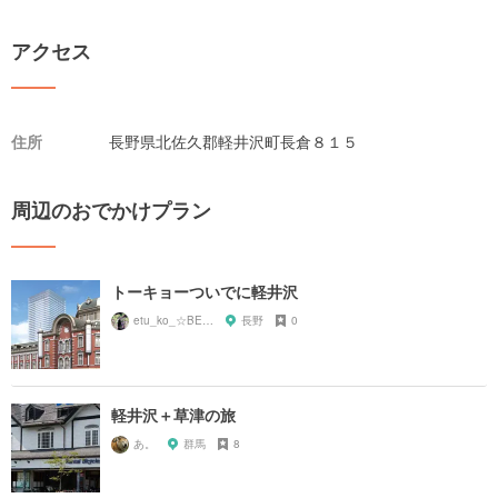
アクセス
住所
長野県北佐久郡軽井沢町長倉８１５
周辺のおでかけプラン
トーキョーついでに軽井沢
etu_ko_☆BEPPU
長野
0
軽井沢＋草津の旅
あ。
群馬
8