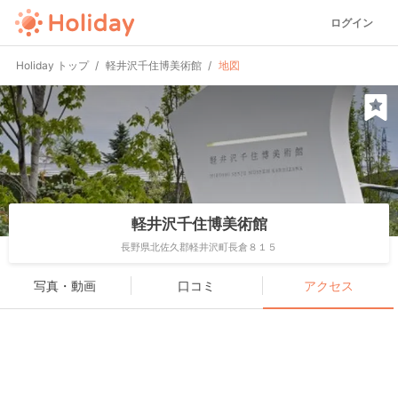
ログイン
Holiday トップ
軽井沢千住博美術館
地図
軽井沢千住博美術館
長野県北佐久郡軽井沢町長倉８１５
写真・動画
口コミ
アクセス