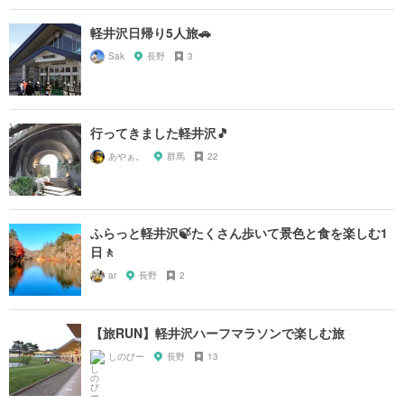
軽井沢日帰り5人旅🚗
Sak
長野
3
行ってきました軽井沢🎵
あやぁ。
群馬
22
ふらっと軽井沢🍃たくさん歩いて景色と食を楽しむ1
日🚶
ar
長野
2
【旅RUN】軽井沢ハーフマラソンで楽しむ旅
しのびー
長野
13