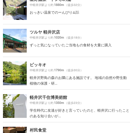
1880m
中軽井沢駅より約
（徒歩32分）
おっきい温泉でのーんびり♨️🧖
ツルヤ 軽井沢店
1020m
中軽井沢駅より約
（徒歩18分）
ずっと気になっていたご当地もの食材を大量に購入
ピッキオ
1790m
中軽井沢駅より約
（徒歩30分）
軽井沢野鳥の森のお隣にある施設です。 地域の自然や野生動
植物の保護・研...
軽井沢千住博美術館
1350m
中軽井沢駅より約
（徒歩23分）
学生時代に友達が好きと言っていたのと、軽井沢に行ったこと
のある知り合いが...
村民食堂