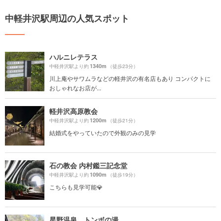
中軽井沢駅周辺の人気スポット
ハルニレテラス
1340m
中軽井沢駅より約
（徒歩23分）
川上庵やサワムラなどの軽井沢の有名店もあり コンパクトに
おしゃれなお店が...
軽井沢高原教会
1200m
中軽井沢駅より約
（徒歩21分）
結婚式をやっていたので外観のみの見学
石の教会 内村鑑三記念堂
1090m
中軽井沢駅より約
（徒歩19分）
こちらも見学可能💎
星野温泉 トンボの湯