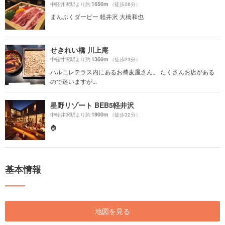
1650m
中軽井沢駅より約
（徒歩28分）
まんぷくダービー 軽井沢 大橋和也
せきれい橋 川上庵
1360m
中軽井沢駅より約
（徒歩23分）
ハルニレテラス内にあるお蕎麦屋さん。 たくさんお店がある
ので迷いますが...
星野リゾート BEB5軽井沢
1900m
中軽井沢駅より約
（徒歩32分）
🏠
基本情報
地図を見る