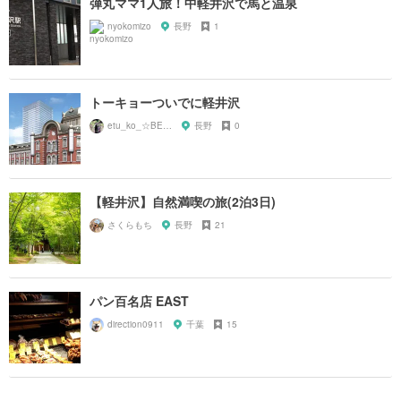
弾丸ママ1人旅！中軽井沢で馬と温泉
nyokomizo
長野
1
トーキョーついでに軽井沢
etu_ko_☆BEPPU
長野
0
【軽井沢】自然満喫の旅(2泊3日)
さくらもち
長野
21
パン百名店 EAST
direction0911
千葉
15