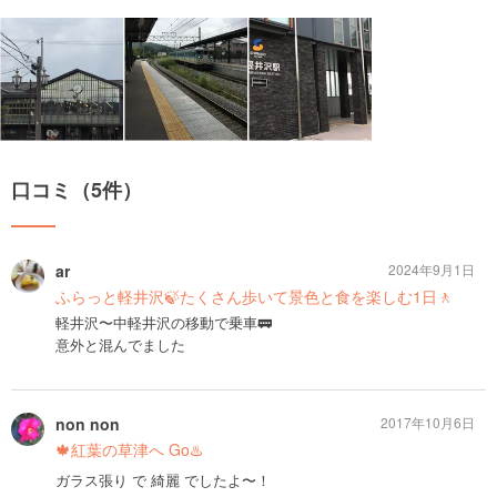
口コミ（5件）
ar
2024年9月1日
ふらっと軽井沢🍃たくさん歩いて景色と食を楽しむ1日🚶
軽井沢〜中軽井沢の移動で乗車🚃
意外と混んでました
non non
2017年10月6日
🍁紅葉の草津へ Go♨️
ガラス張り で 綺麗 でしたよ〜！