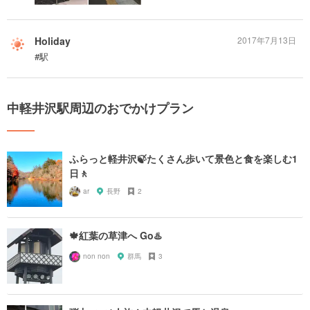
Holiday
2017年7月13日
#駅
中軽井沢駅周辺のおでかけプラン
ふらっと軽井沢🍃たくさん歩いて景色と食を楽しむ1
日🚶
ar
長野
2
🍁紅葉の草津へ Go♨️
non non
群馬
3