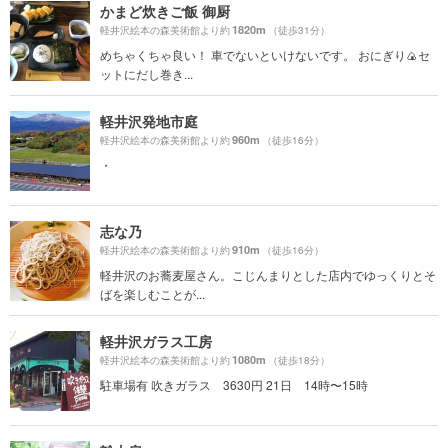
かまど炊きご飯 御厨
1820m
軽井沢絵本の森美術館より約
（徒歩31分）
めちゃくちゃ良い！ 車でないといけないです。 おにぎり🍙セ
ットにだし巻き...
軽井沢発地市庭
960m
軽井沢絵本の森美術館より約
（徒歩16分）
・
志な乃
910m
軽井沢絵本の森美術館より約
（徒歩16分）
軽井沢のお蕎麦屋さん。こじんまりとした店内でゆっくりとそ
ばを楽しむことが...
軽井沢ガラス工房
1080m
軽井沢絵本の森美術館より約
（徒歩18分）
駐車場有 吹きガラス 3630円 21日 14時〜15時