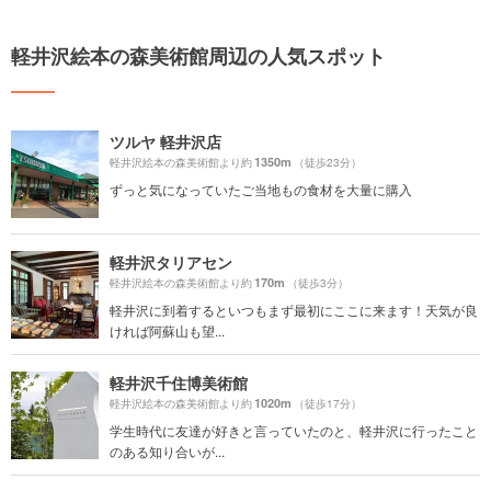
軽井沢絵本の森美術館周辺の人気スポット
ツルヤ 軽井沢店
1350m
軽井沢絵本の森美術館より約
（徒歩23分）
ずっと気になっていたご当地もの食材を大量に購入
軽井沢タリアセン
170m
軽井沢絵本の森美術館より約
（徒歩3分）
軽井沢に到着するといつもまず最初にここに来ます！天気が良
ければ阿蘇山も望...
軽井沢千住博美術館
1020m
軽井沢絵本の森美術館より約
（徒歩17分）
学生時代に友達が好きと言っていたのと、軽井沢に行ったこと
のある知り合いが...