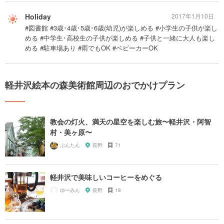
Holiday
2017年1月10日
#図書館 #3歳･4歳･5歳･6歳(幼児)が楽しめる #小学生の子供が楽し
める #中学生･高校生の子供が楽しめる #子供と一緒に大人も楽し
める #駐車場あり #雨でもOK #ベビーカーOK
軽井沢絵本の森美術館周辺のおでかけプラン
教会の灯火、満天の星空を楽しむ旅〜軽井沢・阿智
村・美ヶ原〜
ぶんたん
長野
71
軽井沢で美味しいコーヒーをめぐる
ゆーみん
長野
18