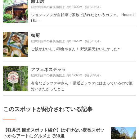
離山房
1300m
軽井沢絵本の森美術館より約
（徒歩22分）
ジョンレノンが自転車で家族で訪れたというカフェ。 House o
f Ka...
御厨
1820m
軽井沢絵本の森美術館より約
（徒歩31分）
ご飯がおいしい和食やさん！ 野沢菜天おいしかった〜
アフェネステッラ
1740m
軽井沢絵本の森美術館より約
（徒歩30分）
有名なピッツァやさん！ 最近ピッツァにはまっているので絶
対いきたかったとこ
このスポットが紹介されている記事
【軽井沢 観光スポット紹介】はずせない定番スポッ
トからアートにグルメまで30選