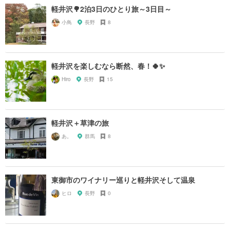
軽井沢🌳2泊3日のひとり旅～3日目～
小鳥
長野
8
軽井沢を楽しむなら断然、春！🍀✨
Hiro
長野
15
軽井沢＋草津の旅
あ。
群馬
8
東御市のワイナリー巡りと軽井沢そして温泉
ヒロ
長野
0