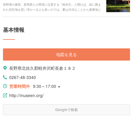
長野県の東部、群馬県との県境に位置する「軽井沢」と聞けば、緑に囲ま
れた別荘地を思い浮かべる人も多いのでは。夏は冷涼なことから避暑地と
しても人気があり、冬はウィンタースポーツも楽しめます。老舗が並ぶ賑
やかな「旧軽井沢銀座通り」をぶらり、国の重要文化財に指定されている
「旧三笠ホテル」は必見です。また、緑の中のショッピングモール「プリ
基本情報
ンスショッピングプラザ」でお手頃なブランド物や信州みやげ選びも楽し
めます。軽井沢で行くべきオススメスポットをご紹介します！
地図を見る
長野県北佐久郡軽井沢町長倉１８２
0267-48-3340
営業時間外
9:30～17:00
http://museen.org/
Googleで検索