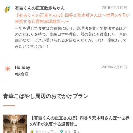
有吉くんの正直散歩ちゃん
2019年2月19日
【有吉くんの正直さんぽ】四谷＆荒木町さんぽ〜世界のVIPが
来賓する迎賓館赤坂離宮へ〜
一年を通して食材は六種類に絞り、調理法を変えて提供するほど
のこだわりを持つ、高級日本料理店。器の美にも徹底した、きめ
細かなサービスが受けられるお店なんだとか。ぜひ一度味わって
みたいですよね！！
Holiday
2019年2月19日
#飲食店
青華こばやし周辺のおでかけプラン
【有吉くんの正直さんぽ】四谷＆荒木町さんぽ〜世界
のVIPが来賓する迎賓館...
有吉くんの正直散歩ちゃん
東京
6