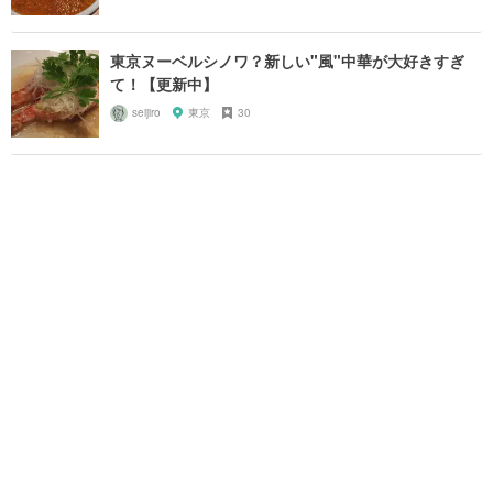
東京ヌーベルシノワ？新しい"風"中華が大好きすぎ
て！【更新中】
seijiro
東京
30