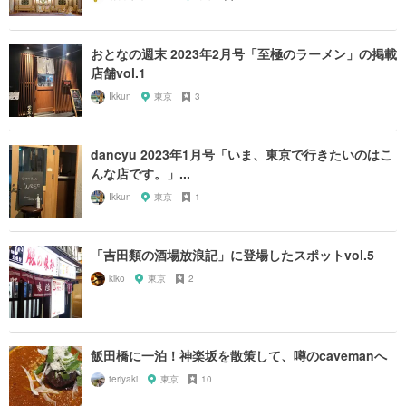
おとなの週末 2023年2月号「至極のラーメン」の掲載
店舗vol.1
Ikkun
東京
3
dancyu 2023年1月号「いま、東京で行きたいのはこ
んな店です。」...
Ikkun
東京
1
「吉田類の酒場放浪記」に登場したスポットvol.5
kiko
東京
2
飯田橋に一泊！神楽坂を散策して、噂のcavemanへ
teriyaki
東京
10