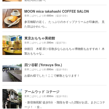
MOON mica takahashi COFFEE SALON
680m
青華こばやしより約
（徒歩12分）
参宮橋駅の近く。 たっぷりのホイップクリームが印象的。 見
た目はかわいら...
東京おもちゃ美術館
390m
青華こばやしより約
（徒歩7分）
休館日 木曜 四ツ谷散歩ならおもちゃ博物館もおすすめ！ 木
製おもちゃな...
四ツ谷駅 (Yotsuya Sta.)
890m
青華こばやしより約
（徒歩15分）
お疲れ様でした！ここで解散となります！
アームウッド コテージ
850m
青華こばやしより約
（徒歩15分）
・新宿御苑駅 徒歩5分 ・階段を登った2階がお店。まさにコテ
ージ！ ・全...