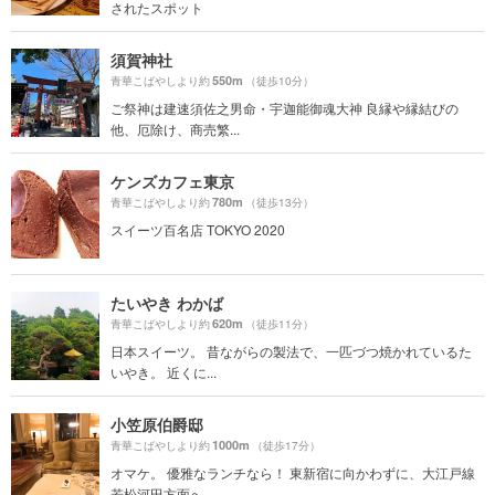
されたスポット
須賀神社
550m
青華こばやしより約
（徒歩10分）
ご祭神は建速須佐之男命・宇迦能御魂大神 良縁や縁結びの
他、厄除け、商売繁...
ケンズカフェ東京
780m
青華こばやしより約
（徒歩13分）
スイーツ百名店 TOKYO 2020
たいやき わかば
620m
青華こばやしより約
（徒歩11分）
日本スイーツ。 昔ながらの製法で、一匹づつ焼かれているた
いやき。 近くに...
小笠原伯爵邸
1000m
青華こばやしより約
（徒歩17分）
オマケ。 優雅なランチなら！ 東新宿に向かわずに、大江戸線
若松河田方面へ。