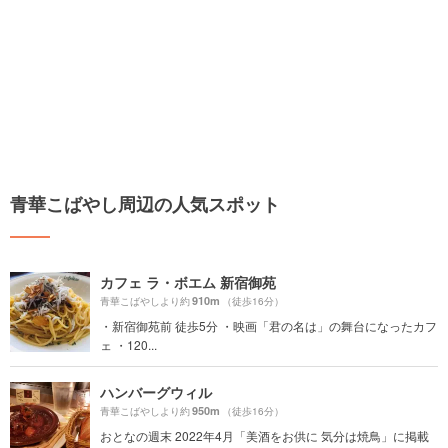
青華こばやし周辺の人気スポット
カフェ ラ・ボエム 新宿御苑
910m
青華こばやしより約
（徒歩16分）
・新宿御苑前 徒歩5分 ・映画「君の名は」の舞台になったカフ
ェ ・120...
ハンバーグウィル
950m
青華こばやしより約
（徒歩16分）
おとなの週末 2022年4月「美酒をお供に 気分は焼鳥」に掲載