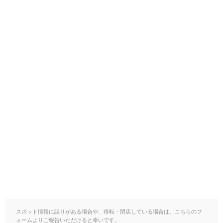
スポット情報に誤りがある場合や、移転・閉店している場合は、こちらのフ
ォームよりご報告いただけると幸いです。