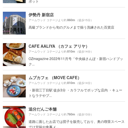
ポット
伊勢丹 新宿店
860m
アームウッド コテージより約
（徒歩15分）
高級ブランドから旬のグルメまで揃う洗練された百貨店
CAFE AALIYA （カフェ アリヤ）
810m
アームウッド コテージより約
（徒歩14分）
OZmagazine 2022年11月号「中央線さんぽ・新宿ハンドブッ
ク...
ムブカフェ （MOVE CAFE）
810m
アームウッド コテージより約
（徒歩14分）
・新宿三丁目駅 徒歩3分 ・カラフルでポップな店内 ・キュー
トなラテやプ...
追分だんご本舗
760m
アームウッド コテージより約
（徒歩13分）
道路に面したお店では団子を販売しており、奥の喫茶スペース
では甘味や食事メ...