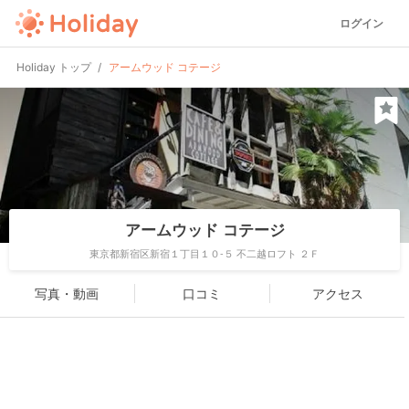
ログイン
Holiday トップ
アームウッド コテージ
アームウッド コテージ
東京都新宿区新宿１丁目１０-５ 不二越ロフト ２Ｆ
写真・動画
口コミ
アクセス