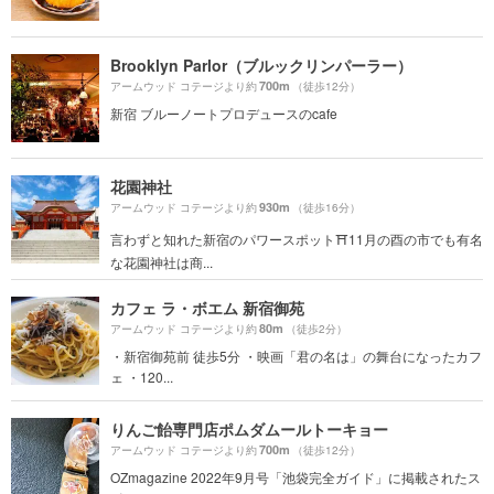
Brooklyn Parlor（ブルックリンパーラー）
700m
アームウッド コテージより約
（徒歩12分）
新宿 ブルーノートプロデュースのcafe
花園神社
930m
アームウッド コテージより約
（徒歩16分）
言わずと知れた新宿のパワースポット⛩11月の酉の市でも有名
な花園神社は商...
カフェ ラ・ボエム 新宿御苑
80m
アームウッド コテージより約
（徒歩2分）
・新宿御苑前 徒歩5分 ・映画「君の名は」の舞台になったカフ
ェ ・120...
りんご飴専門店ポムダムールトーキョー
700m
アームウッド コテージより約
（徒歩12分）
OZmagazine 2022年9月号「池袋完全ガイド」に掲載されたス