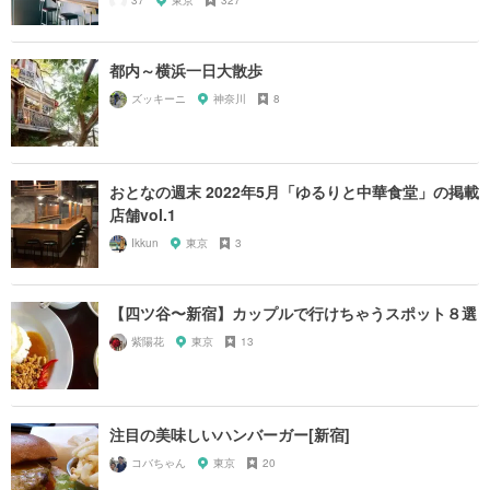
37
東京
327
都内～横浜一日大散歩
ズッキーニ
神奈川
8
おとなの週末 2022年5月「ゆるりと中華食堂」の掲載
店舗vol.1
Ikkun
東京
3
【四ツ谷〜新宿】カップルで行けちゃうスポット８選
紫陽花
東京
13
注目の美味しいハンバーガー[新宿]
コバちゃん
東京
20