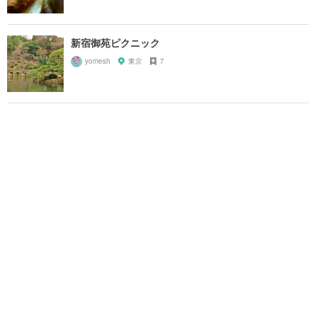
新宿御苑ピクニック
yomesh
東京
7