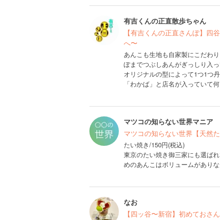
有吉くんの正直散歩ちゃん
【有吉くんの正直さんぽ】四谷
へ〜
あんこも生地も自家製にこだわり
ぽまでつぶしあんがぎっしり入っ
オリジナルの型によって1つ1つ
「わかば」と店名が入っていて何
マツコの知らない世界マニア
マツコの知らない世界【天然た
たい焼き/150円(税込)
東京のたい焼き御三家にも選ばれ
めのあんこはボリュームがありな
なお
【四ッ谷〜新宿】初めておさん