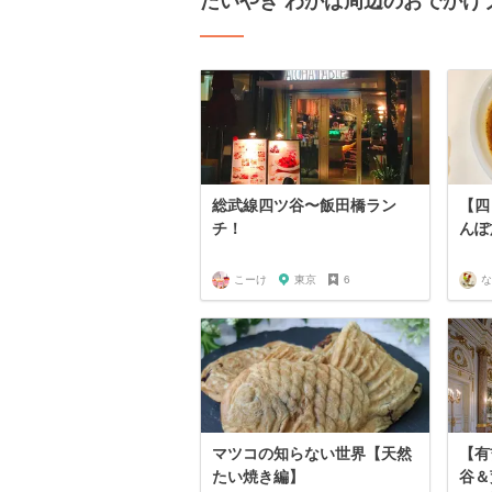
たいやき わかば周辺のおでかけ
総武線四ツ谷〜飯田橋ラン
【四
チ！
んぽ
こーけ
東京
6
な
マツコの知らない世界【天然
【有
たい焼き編】
谷＆