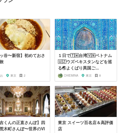
プラン
ッ谷〜新宿】初めておさ
１日で🇹🇼台湾🇻🇳ベトナム
旅
🇺🇿ウズベキスタンなどを巡
る🌏️よくばり異国ご...
お
東京
2
CHIEMINA
東京
8
吉くんの正直さんぽ】四
東京 スイーツ百名店＆高評価
荒木町さんぽ〜世界のVI
店