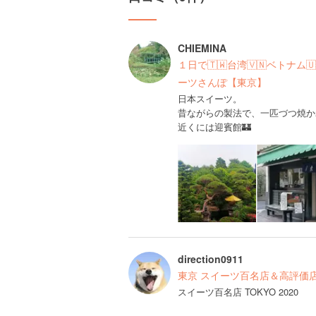
CHIEMINA
１日で🇹🇼台湾🇻🇳ベトナ
ーツさんぽ【東京】
日本スイーツ。
昔ながらの製法で、一匹づつ焼か
近くには迎賓館🏰
direction0911
東京 スイーツ百名店＆高評価
スイーツ百名店 TOKYO 2020