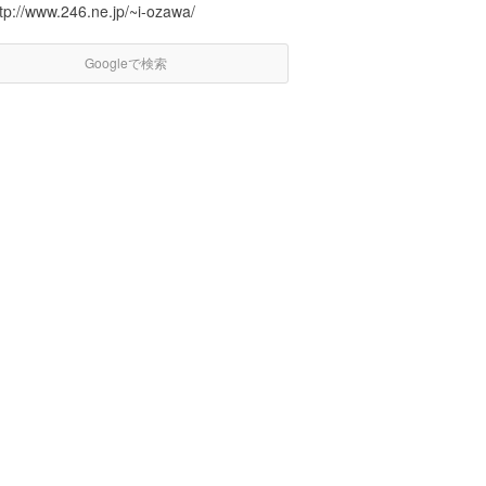
tp://www.246.ne.jp/~i-ozawa/
Googleで検索