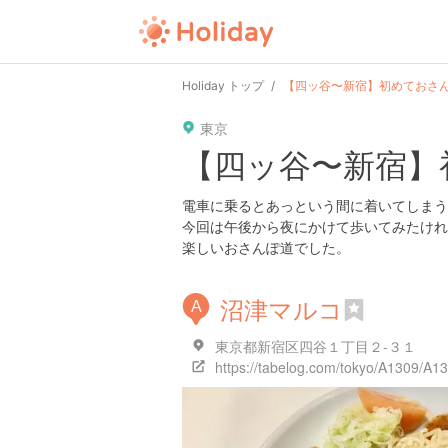
Holiday トップ
【四ッ谷〜新宿】初めておさ
東京
【四ッ谷〜新宿】
電車に乗るとあっという間に着いてしまう
今回は午後から夜にかけて歩いてみたけれ
楽しいおさんぽ道でした。
沼津マルコ
A
東京都新宿区四谷１丁目２-３１
https://tabelog.com/tokyo/A1309/A