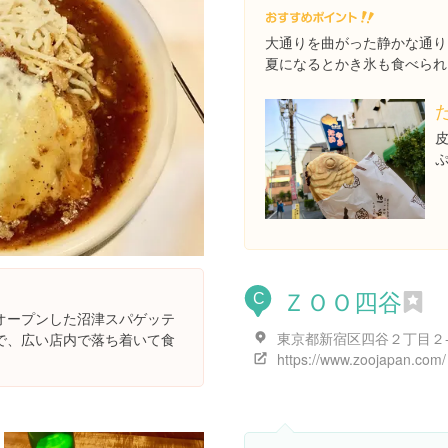
大通りを曲がった静かな通り
夏になるとかき氷も食べられ
ＺＯＯ四谷
C
オープンした沼津スパゲッテ
東京都新宿区四谷２丁目２
で、広い店内で落ち着いて食
https://www.zoojapan.com/