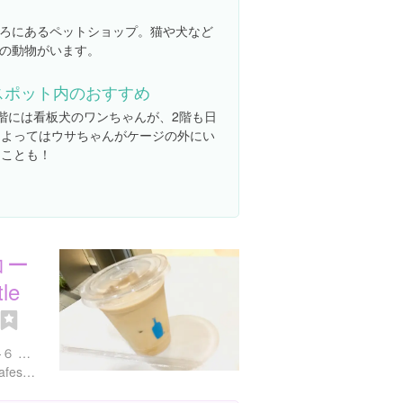
ろにあるペットショップ。猫や犬など
の動物がいます。
スポット内のおすすめ
1階には看板犬のワンちゃんが、2階も日
によってはウサちゃんがケージの外にい
ることも！
コー
le
東京都新宿区新宿４丁目１-６ NEWoMan SHINJUKU 1F
https://bluebottlecoffee.jp/cafes/shinjuku