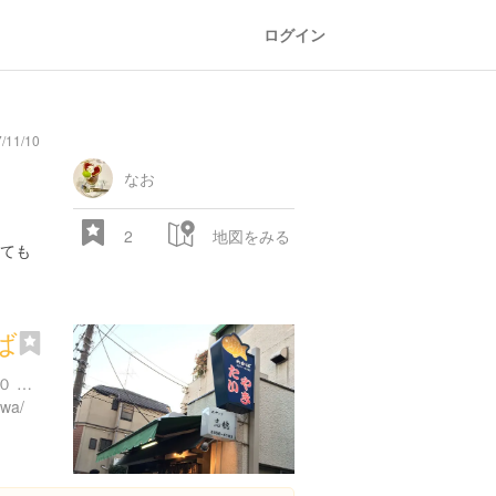
ログイン
11/10
なお
2
地図をみる
ても
ば
東京都新宿区若葉１丁目１０ 小沢ビル 1F
awa/