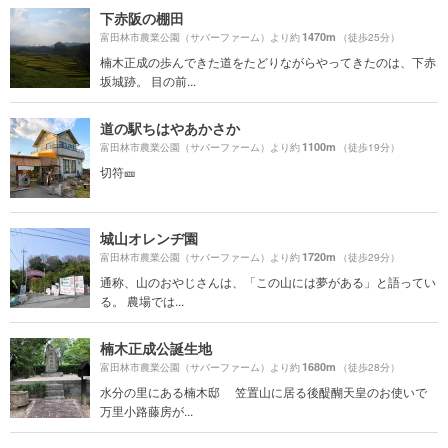
下赤阪の棚田
1470m
富田林市農業公園（サバーファーム）より約
（徒歩25分）
楠木正成の歩んできた道をたどりながらやってきたのは、下赤
坂城跡。 目の前...
道の駅ちはやあかさか
1100m
富田林市農業公園（サバーファーム）より約
（徒歩19分）
切符🎫
城山オレンヂ園
1720m
富田林市農業公園（サバーファーム）より約
（徒歩29分）
通称、山のおやじさんは、「この山には夢がある」と語ってい
る。 農場では...
楠木正成公誕生地
1680m
富田林市農業公園（サバーファーム）より約
（徒歩28分）
水分の里にある楠木邸 笠置山に居る後醍醐天皇のお使いで
万里小路藤房が...