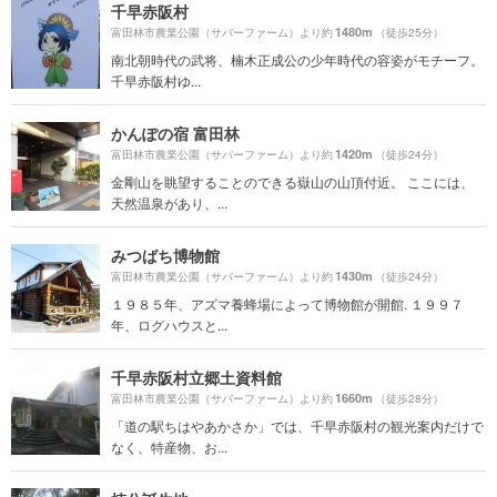
千早赤阪村
1480m
富田林市農業公園（サバーファーム）より約
（徒歩25分）
南北朝時代の武将、楠木正成公の少年時代の容姿がモチーフ。
千早赤阪村ゆ...
かんぽの宿 富田林
1420m
富田林市農業公園（サバーファーム）より約
（徒歩24分）
金剛山を眺望することのできる嶽山の山頂付近。 ここには、
天然温泉があり、...
みつばち博物館
1430m
富田林市農業公園（サバーファーム）より約
（徒歩24分）
１９８５年、アズマ養蜂場によって博物館が開館. １９９７
年、ログハウスと...
千早赤阪村立郷土資料館
1660m
富田林市農業公園（サバーファーム）より約
（徒歩28分）
「道の駅ちはやあかさか」では、千早赤阪村の観光案内だけで
なく、特産物、お...