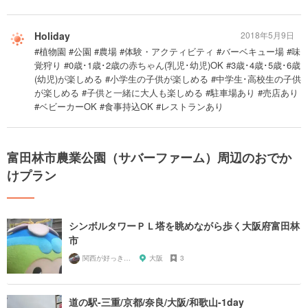
Holiday
2018年5月9日
#植物園 #公園 #農場 #体験・アクティビティ #バーベキュー場 #味
覚狩り #0歳･1歳･2歳の赤ちゃん(乳児･幼児)OK #3歳･4歳･5歳･6歳
(幼児)が楽しめる #小学生の子供が楽しめる #中学生･高校生の子供
が楽しめる #子供と一緒に大人も楽しめる #駐車場あり #売店あり
#ベビーカーOK #食事持込OK #レストランあり
富田林市農業公園（サバーファーム）周辺のおでか
けプラン
シンボルタワーＰＬ塔を眺めながら歩く大阪府富田林
市
関西が好っきゃねん
大阪
3
道の駅-三重/京都/奈良/大阪/和歌山-1day