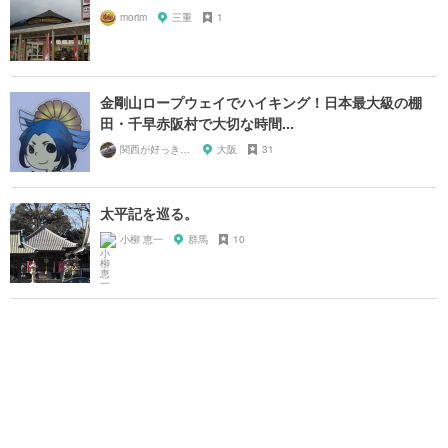
morim
三重
1
金剛山ロープウェイでハイキング！日本最大級の棚
田・千早赤阪村で大切な時間...
関西が好っきゃねん
大阪
31
太平記を巡る。
小柳 恵一
群馬
10