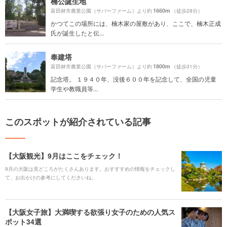
楠公誕生地
1660m
富田林市農業公園（サバーファーム）より約
（徒歩28分）
かつてこの場所には、楠木家の屋敷があり、ここで、楠木正成
氏が誕生したと伝...
奉建塔
1800m
富田林市農業公園（サバーファーム）より約
（徒歩31分）
記念塔。 １９４０年、没後６００年を記念して、全国の児童
学生や教職員等...
このスポットが紹介されている記事
【大阪観光】9月はここをチェック！
9月の大阪は見どころがたくさんあります。おすすすめの情報をチェックし
て、お出かけの参考にしてくださいね。
【大阪女子旅】大満喫する欲張り女子のための人気ス
ポット34選